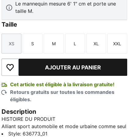
Le mannequin mesure 6' 1" cm et porte une
taille M.
Taille
XS
S
M
L
XL
XXL
Taille
Taille
Taille
Taille
Taille
Taille
AJOUTER AU PANIER
Ajouter à la liste de souhaits
Cet article est éligible à la livraison gratuite!
Retours gratuits sur toutes les commandes
éligibles.
Description
HISTOIRE DU PRODUIT
Alliant sport automobile et mode urbaine comme seul
le créateur Doni Nahmias sait le faire, ce vêtement
Style
:
636773_01