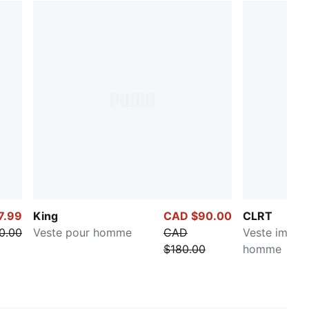
7.99
King
CAD $90.00
CLRT
0.00
Veste pour homme
CAD
Veste impri
$180.00
homme