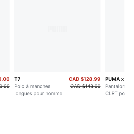
0.00
T7
CAD $128.99
PUMA x NA
0.00
Polo à manches
CAD $143.00
Pantalon de
longues pour homme
CLRT pour 