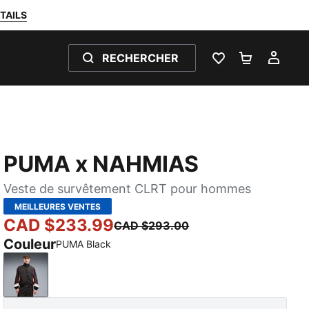
TAILS
RECHERCHER
LISTE DE SOUH
PANIER 0
MON
PUMA x NAHMIAS
Veste de survêtement CLRT pour hommes
MEILLEURES VENTES
CAD $233.99
CAD $293.00
Couleur
PUMA Black
PUMA Black