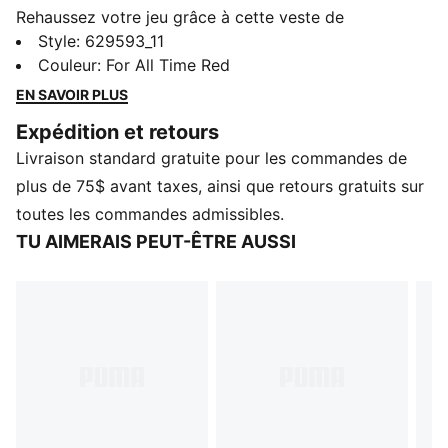
Rehaussez votre jeu grâce à cette veste de
survêtement surdimensionnée. Dotée d’une fermeture
Style
:
629593_11
éclair métallique, d’une broderie et de renforts de
Couleur
:
For All Time Red
panneau T7 sur les manches, cette veste vous fera
EN SAVOIR PLUS
sortir du lot. Parez-vous, démarquez-vous et assumez
Expédition et retours
votre look avec PUMA.
Livraison standard gratuite pour les commandes de
CARACTÉRISTIQUES ET AVANTAGES
Contenu recyclé : fabriqué à partir de matériaux 100 %
plus de 75$ avant taxes, ainsi que retours gratuits sur
recyclés, à l’exclusion des finitions
toutes les commandes admissibles.
windCELL : Une technologie conçue pour vous
TU AIMERAIS PEUT-ÊTRE AUSSI
protéger du vent et vous apporter du confort durant
l’effort
DÉTAILS
Coupe surdimensionnée
Tissu à armure unie
Longueur de veste standard
Col montant
Fermeture éclair complète