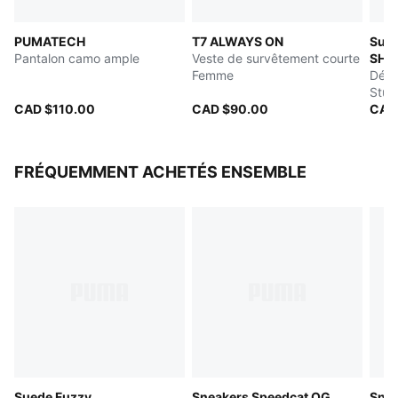
Poche à fermeture éclair, poche latérale
Détails de marque PUMA
PUMATECH
T7 ALWAYS ON
Surv
Pantalon camo ample
Veste de survêtement courte
SHA
Femme
Déba
Stud
CAD $110.00
CAD $90.00
CAD
FRÉQUEMMENT ACHETÉS ENSEMBLE
Suede Fuzzy
Sneakers Speedcat OG
Sne