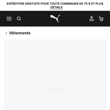
EXPÉDITION GRATUITE POUR TOUTE COMMANDE DE 75 $ ET PLUS
DÉTAILS
RECHERCHER
MON C
PA
PUMA.com
Vêtements