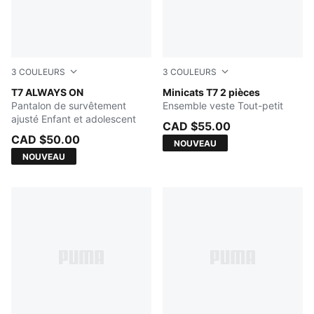
3
COULEURS
3
COULEURS
PUMA BLACK
T7 ALWAYS ON
FOR ALL TIME RED
Minicats T7 2 pièces
Pantalon de survêtement
Ensemble veste Tout-petit
ajusté Enfant et adolescent
CAD $55.00
CAD $50.00
NOUVEAU
NOUVEAU