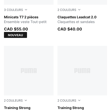
3
COULEURS
2
COULEURS
PUMA BLACK
Minicats T7 2 pièces
Peacoat-Puma White
Claquettes Leadcat 2.0
Ensemble veste Tout-petit
Claquettes et sandales
CAD $55.00
CAD $40.00
NOUVEAU
2
COULEURS
2
COULEURS
GREEN TERRAIN
Training Strong
PUMA BLACK
Training Strong