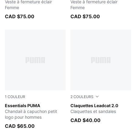
Veste à fermeture éclair
Veste à fermeture éclair
Femme
Femme
CAD $75.00
CAD $75.00
1
COULEUR
2
COULEURS
GREEN TERRAIN
Essentials PUMA
PUMA White-PUMA Black
Claquettes Leadcat 2.0
Chandail à capuchon petit
Claquettes et sandales
logo pour hommes
CAD $40.00
CAD $65.00