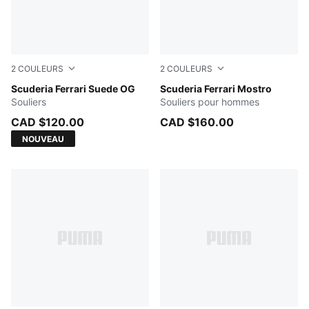
2
COULEURS
2
COULEURS
Rosso Corsa-PUMA White
Scuderia Ferrari Suede OG
Rose Latte-Sandstone
Scuderia Ferrari Mostro
Souliers
Souliers pour hommes
CAD $120.00
CAD $160.00
NOUVEAU