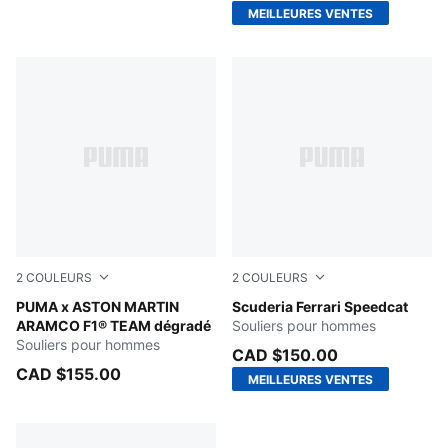
MEILLEURES VENTES
2
COULEURS
2
COULEURS
Green Lux-Lime Shimmer
PUMA x ASTON MARTIN
Rosso Corsa-Vapor Gray
Scuderia Ferrari Speedcat
ARAMCO F1® TEAM dégradé
Souliers pour hommes
Souliers pour hommes
CAD $150.00
CAD $155.00
MEILLEURES VENTES