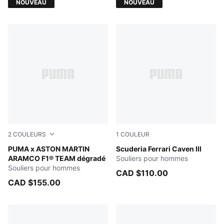
NOUVEAU
NOUVEAU
2
COULEURS
1
COULEUR
Lime Shimmer-Green Lux
PUMA x ASTON MARTIN
Rosso Corsa-PUMA Black
Scuderia Ferrari Caven III
ARAMCO F1® TEAM dégradé
Souliers pour hommes
Souliers pour hommes
CAD $110.00
CAD $155.00