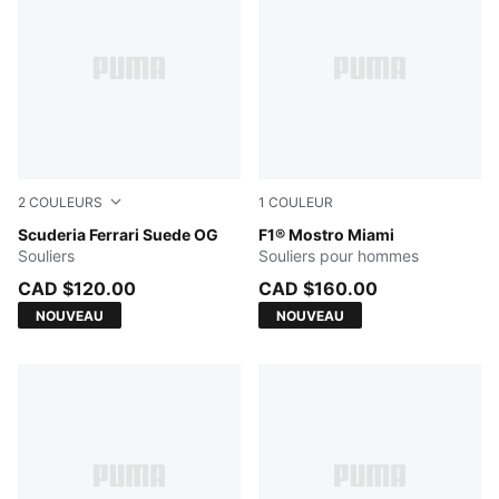
2
COULEURS
1
COULEUR
PUMA Black-PUMA White
Scuderia Ferrari Suede OG
Jasmine Flower-Ultra Blue
F1® Mostro Miami
Souliers
Souliers pour hommes
CAD $120.00
CAD $160.00
NOUVEAU
NOUVEAU