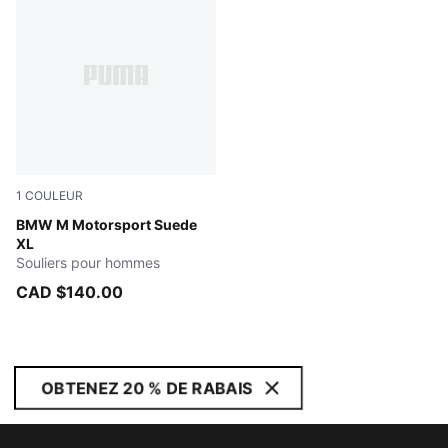
1
COULEUR
PUMA Black-Pro Blue
BMW M Motorsport Suede
XL
Souliers pour hommes
CAD $140.00
OBTENEZ 20 % DE RABAIS