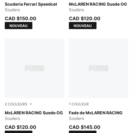
Rosso Corsa-PUMA Black
Scuderia Ferrari Speedcat
PUMA Black-Papaya
McLAREN RACING Suede OG
Souliers
Souliers
CAD $150.00
CAD $120.00
NOUVEAU
NOUVEAU
2
COULEURS
1
COULEUR
PUMA White-Papaya
McLAREN RACING Suede OG
Alpine Snow-Papaya-Chocol
Fade de McLAREN RACING
Souliers
Souliers
CAD $120.00
CAD $145.00