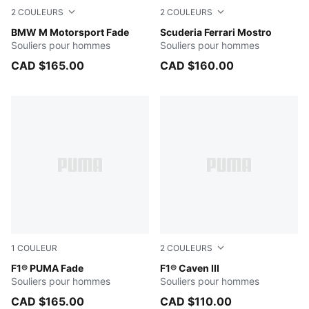
2
COULEURS
2
COULEURS
PUMA BLACK
BMW M Motorsport Fade
Rosso Corsa-PUMA Black
Scuderia Ferrari Mostro
Souliers pour hommes
Souliers pour hommes
CAD $165.00
CAD $160.00
1
COULEUR
2
COULEURS
PUMA Black-Blue Jewel
F1® PUMA Fade
PUMA Black-Pop Red
F1® Caven III
Souliers pour hommes
Souliers pour hommes
CAD $165.00
CAD $110.00