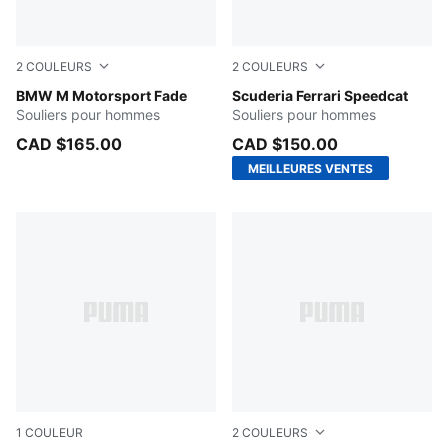
2
COULEURS
2
COULEURS
PUMA WHITE
BMW M Motorsport Fade
PUMA Black-Speed Yellow-
Scuderia Ferrari Speedcat
Souliers pour hommes
Souliers pour hommes
CAD $165.00
CAD $150.00
MEILLEURES VENTES
1
COULEUR
2
COULEURS