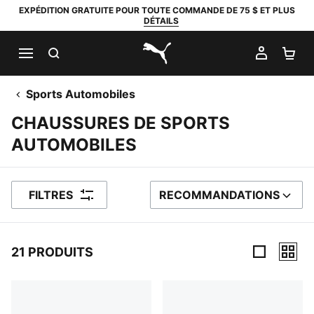
EXPÉDITION GRATUITE POUR TOUTE COMMANDE DE 75 $ ET PLUS
DÉTAILS
RECHERCHER
MON C
PA
PUMA.com
Sports Automobiles
CHAUSSURES DE SPORTS
AUTOMOBILES
FILTRES
RECOMMANDATIONS
TRIER PAR
21 PRODUITS
21 Produits