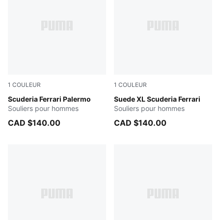
1
COULEUR
1
COULEUR
Rosso Corsa-PUMA Black
Scuderia Ferrari Palermo
PUMA Black-PUMA White
Suede XL Scuderia Ferrari
Souliers pour hommes
Souliers pour hommes
CAD $140.00
CAD $140.00