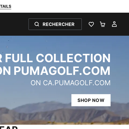
TAILS
RECHERCHER
LISTE DE SOUH
PANIER 0
MON
 FULL COLLECTION
ON PUMAGOLF.COM
ON CA.PUMAGOLF.COM
SHOP NOW