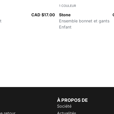
1
COULEUR
PURPLE/BROWN
CAD $17.00
Stone
t
Ensemble bonnet et gants
Enfant
À PROPOS DE
Société
de retour
Actualités