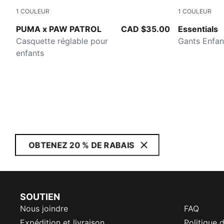
1
COULEUR
1
COULEUR
Vibrant Green
BLACK
PUMA x PAW PATROL
CAD $35.00
Essentials
Casquette réglable pour
Gants Enfan
enfants
OBTENEZ 20 % DE RABAIS
SOUTIEN
Nous joindre
FAQ
Expédition et livraison
Politique 