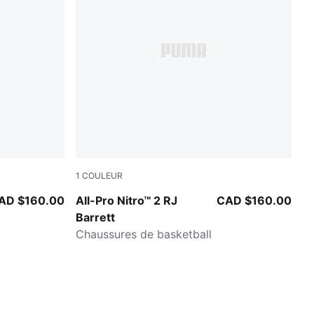
1
COULEUR
me Squeeze
PUMA Black-PUMA Silver
AD $160.00
All-Pro Nitro™ 2 RJ
CAD $160.00
Barrett
Chaussures de basketball