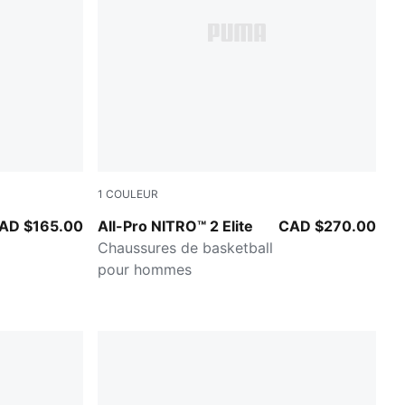
1
COULEUR
w Alert
Poison Pink-Ultra Blue-Lime Squeeze
AD $165.00
All-Pro NITRO™ 2 Elite
CAD $270.00
Chaussures de basketball
pour hommes