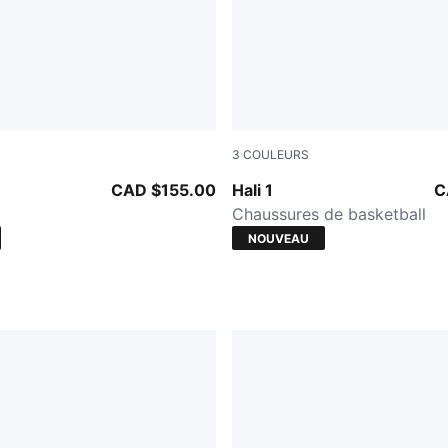
3
COULEURS
Gray-Gray Echo
PUMA White-Vibrant Silver
CAD $155.00
Hali 1
C
Chaussures de basketball
NOUVEAU