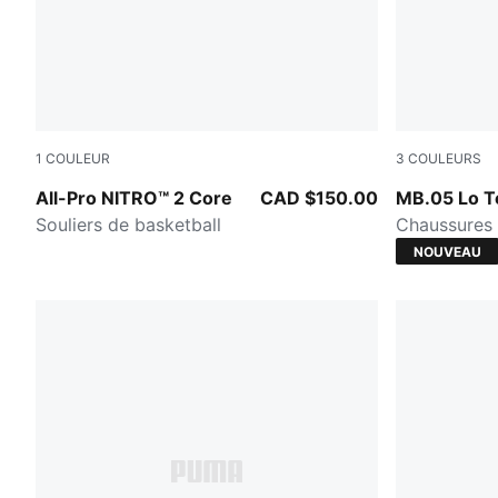
1
COULEUR
3
COULEURS
Gray Echo-PUMA White-PUMA Silver
PUMA Black
All-Pro NITRO™ 2 Core
CAD $150.00
MB.05 Lo 
Souliers de basketball
Chaussures 
NOUVEAU