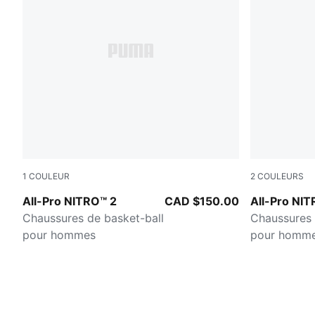
1
COULEUR
2
COULEURS
PUMA Black-Jasmine Flower
PUMA White
All-Pro NITRO™ 2
CAD $150.00
All-Pro NI
Chaussures de basket-ball
Chaussures 
pour hommes
pour homm