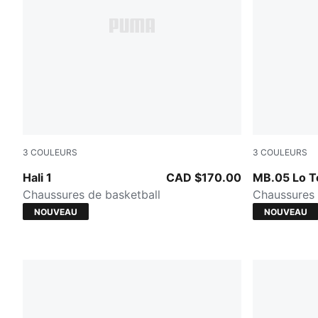
3
COULEURS
3
COULEURS
Cobalt Glaze-Zen Blue
Ultra Blue-I
Hali 1
CAD $170.00
MB.05 Lo 
Chaussures de basketball
Chaussures 
NOUVEAU
NOUVEAU