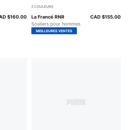
2
COULEURS
Glo
Dark Amethyst-Intense Lavender
AD $160.00
La Francé RNR
CAD $155.00
Souliers pour hommes
MEILLEURES VENTES