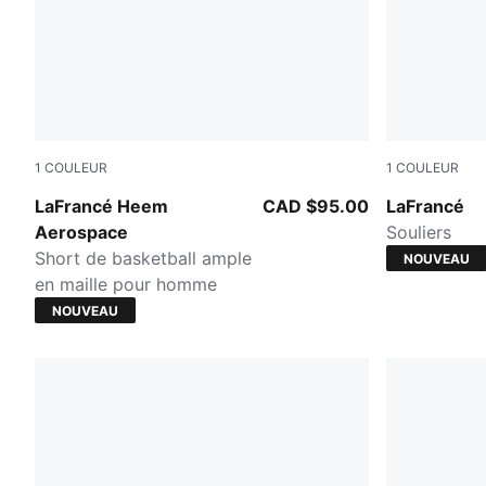
1
COULEUR
1
COULEUR
PUMA White-AOP
Cool Light 
LaFrancé Heem
CAD $95.00
LaFrancé
Aerospace
Souliers
Short de basketball ample
NOUVEAU
en maille pour homme
NOUVEAU