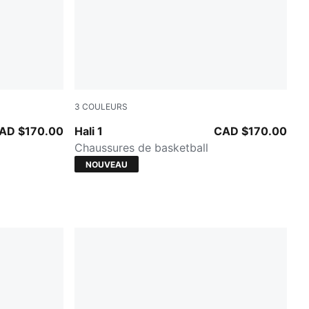
3
COULEURS
Fresh Mint-Green Moon
AD $170.00
Hali 1
CAD $170.00
Chaussures de basketball
NOUVEAU