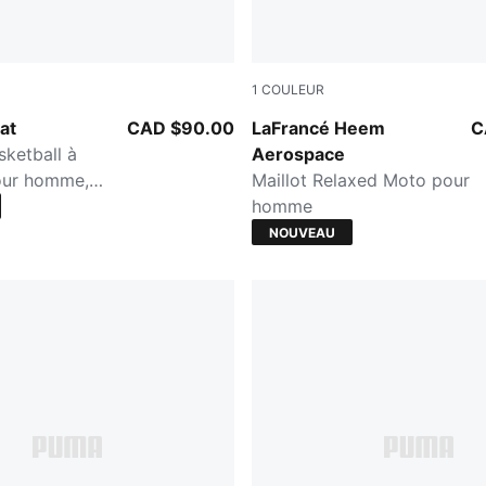
1
COULEUR
PUMA White-Gradient AOP
at
CAD $90.00
LaFrancé Heem
C
sketball à
Aerospace
our homme,
Maillot Relaxed Moto pour
homme
NOUVEAU