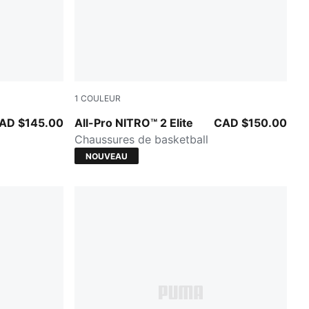
1
COULEUR
Bluemazing-Nitro Blue-Elektro Aqua
AD $145.00
All-Pro NITRO™ 2 Elite
CAD $150.00
Chaussures de basketball
NOUVEAU