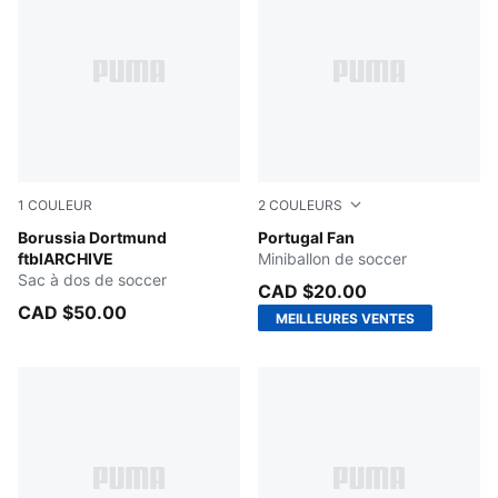
1
COULEUR
2
COULEURS
PUMA Black-Faster Yellow
Borussia Dortmund
Sport Red-PUMA White
Portugal Fan
ftblARCHIVE
Miniballon de soccer
Sac à dos de soccer
CAD $20.00
CAD $50.00
MEILLEURES VENTES