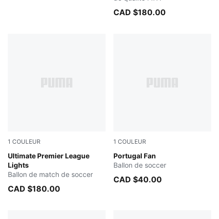
CAD $180.00
1
COULEUR
1
COULEUR
Fluo Yellow-Multicolor
Ultimate Premier League
PUMA White-PUMA Black
Portugal Fan
Lights
Ballon de soccer
Ballon de match de soccer
CAD $40.00
CAD $180.00