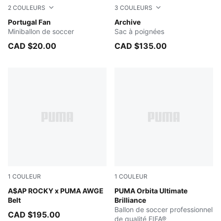
2
COULEURS
3
COULEURS
PUMA White-PUMA Black
Portugal Fan
Archive Green
Archive
Miniballon de soccer
Sac à poignées
CAD $20.00
CAD $135.00
1
COULEUR
1
COULEUR
PUMA BLACK
A$AP ROCKY x PUMA AWGE
PUMA White-multicolor
PUMA Orbita Ultimate
Belt
Brilliance
Ballon de soccer professionnel
CAD $195.00
de qualité FIFA®