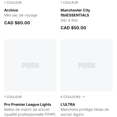
1
COULEUR
1
COULEUR
PUMA BLACK
Archive
PUMA Navy-Team Light Blu
Manchester City
Mini sac de voyage
ftblESSENTIALS
Sac à dos
CAD $80.00
CAD $50.00
1
COULEUR
4
COULEURS
Fluo Yellow-Multicolor
Pro Premier League Lights
Ultra Blue-PUMA White-Glo
L’ULTRA
Ballon de match de soccer
Manchons protège-tibias de
(qualité professionnelle FIFA®)
soccer légers