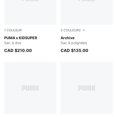
1
COULEUR
3
COULEURS
Dark Coal-Multicolor
PUMA x KIDSUPER
PUMA BLACK
Archive
Sac à dos
Sac à poignées
CAD $210.00
CAD $135.00