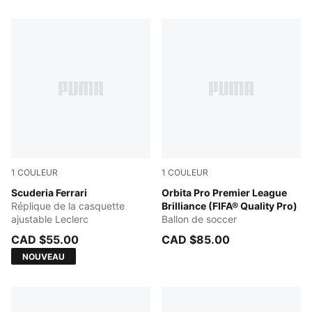
69 Produits
1
COULEUR
1
COULEUR
PUMA Red
Scuderia Ferrari
PUMA White-multicolor
Orbita Pro Premier League
Réplique de la casquette
Brilliance (FIFA® Quality Pro)
ajustable Leclerc
Ballon de soccer
CAD $55.00
CAD $85.00
NOUVEAU