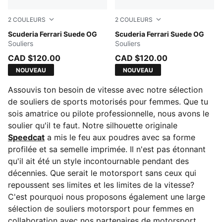
2
COULEURS
2
COULEURS
PUMA Black-PUMA White
Scuderia Ferrari Suede OG
Rosso Corsa-PUMA White
Scuderia Ferrari Suede OG
Souliers
Souliers
CAD $120.00
CAD $120.00
NOUVEAU
NOUVEAU
Assouvis ton besoin de vitesse avec notre sélection
de souliers de sports motorisés pour femmes. Que tu
sois amatrice ou pilote professionnelle, nous avons le
soulier qu'il te faut. Notre silhouette originale
Speedcat
a mis le feu aux poudres avec sa forme
profilée et sa semelle imprimée. Il n'est pas étonnant
qu'il ait été un style incontournable pendant des
décennies. Que serait le motorsport sans ceux qui
repoussent ses limites et les limites de la vitesse?
C'est pourquoi nous proposons également une large
sélection de souliers motorsport pour femmes en
collaboration avec nos partenaires de motorsport.