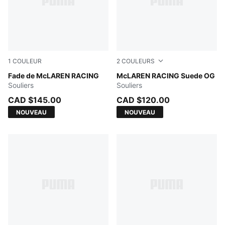
1
COULEUR
2
COULEURS
Alpine Snow-Papaya-Chocolate Fondue
Fade de McLAREN RACING
PUMA White-Papaya
McLAREN RACING Suede OG
Souliers
Souliers
CAD $145.00
CAD $120.00
NOUVEAU
NOUVEAU