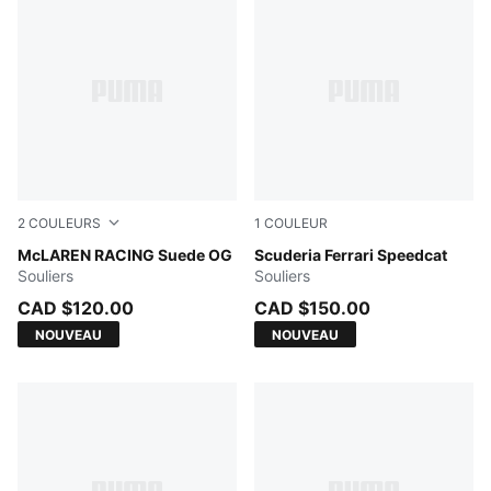
2
COULEURS
1
COULEUR
PUMA Black-Papaya
McLAREN RACING Suede OG
Rosso Corsa-PUMA Black
Scuderia Ferrari Speedcat
Souliers
Souliers
CAD $120.00
CAD $150.00
NOUVEAU
NOUVEAU