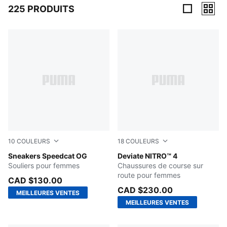
225 PRODUITS
225 Produits
10
COULEURS
18
COULEURS
For All Time Red-PUMA White
Sneakers Speedcat OG
Jasmine Flower-Pearl Pink
Deviate NITRO™ 4
Souliers pour femmes
Chaussures de course sur
route pour femmes
CAD $130.00
CAD $230.00
MEILLEURES VENTES
MEILLEURES VENTES