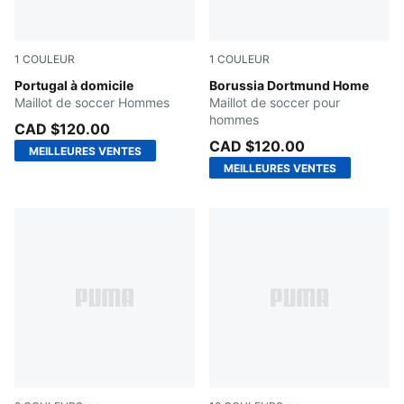
1
COULEUR
1
COULEUR
Club Red-Green Lagoon
Portugal à domicile
Faster Yellow-PUMA Black
Borussia Dortmund Home
Maillot de soccer Hommes
Maillot de soccer pour
hommes
CAD $120.00
CAD $120.00
MEILLEURES VENTES
MEILLEURES VENTES