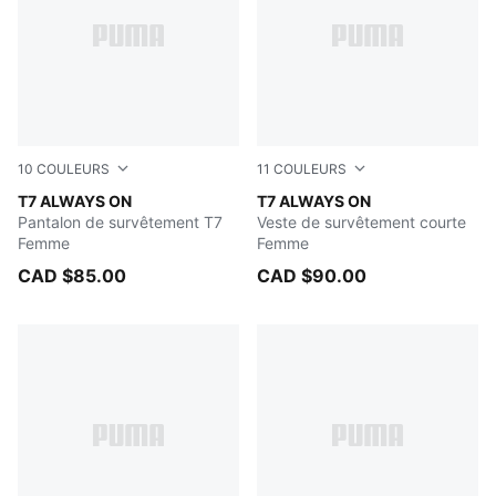
10
COULEURS
11
COULEURS
Lemon Meringue
T7 ALWAYS ON
FOR ALL TIME RED
T7 ALWAYS ON
Pantalon de survêtement T7
Veste de survêtement courte
Femme
Femme
CAD $85.00
CAD $90.00