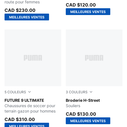
route pour femmes
CAD $120.00
CAD $230.00
MEILLEURES VENTES
MEILLEURES VENTES
5
COULEURS
3
COULEURS
Icy Blue-Blue Jewel
FUTURE 9 ULTIMATE
PUMA White-Vapor Gray
Broderie H-Street
Chaussures de soccer pour
Souliers
terrain gazon pour hommes
CAD $130.00
CAD $310.00
MEILLEURES VENTES
MEILLEURES VENTES