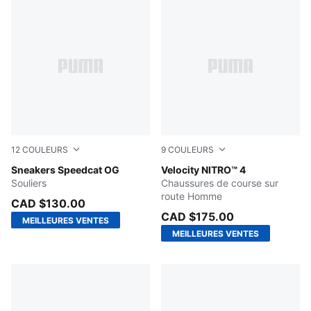
12
COULEURS
9
COULEURS
PUMA Black-PUMA White
Sneakers Speedcat OG
PUMA Black-PUMA Silver
Velocity NITRO™ 4
Souliers
Chaussures de course sur
route Homme
CAD $130.00
CAD $175.00
MEILLEURES VENTES
MEILLEURES VENTES