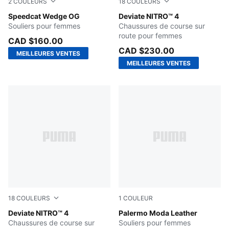
2
COULEURS
18
COULEURS
PUMA Black-PUMA White
Speedcat Wedge OG
Fresh Water-Nitro Blue
Deviate NITRO™ 4
Souliers pour femmes
Chaussures de course sur
route pour femmes
CAD $160.00
CAD $230.00
MEILLEURES VENTES
MEILLEURES VENTES
18
COULEURS
1
COULEUR
Alpine Snow-Warm White
Deviate NITRO™ 4
PUMA WHITE
Palermo Moda Leather
Chaussures de course sur
Souliers pour femmes