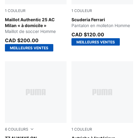
1
COULEUR
1
COULEUR
For All Time Red-PUMA Black
Maillot Authentic 25 AC
Rosso Corsa
Scuderia Ferrari
Milan « à domicile »
Pantalon en molleton Homme
Maillot de soccer Homme
CAD $120.00
CAD $200.00
MEILLEURES VENTES
MEILLEURES VENTES
6
COULEURS
1
COULEUR