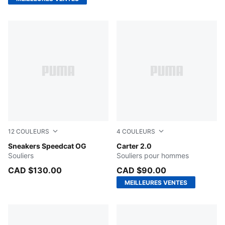
12
COULEURS
4
COULEURS
Blue Jewel-PUMA Black
Sneakers Speedcat OG
PUMA White-PUMA Black-Ha
Carter 2.0
Souliers
Souliers pour hommes
CAD $130.00
CAD $90.00
MEILLEURES VENTES