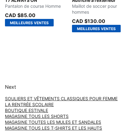
New Navy
T7 ALWAYS ON
PUMA White-Mint Melt
Autriche à l’extérieur
Pantalon de course Homme
Maillot de soccer pour
hommes
CAD $85.00
CAD $130.00
MEILLEURES VENTES
MEILLEURES VENTES
Next
SOULIERS ET VÊTEMENTS CLASSIQUES POUR FEMME
LA RENTRÉE SCOLAIRE
BOUTIQUE ESTIVALE
MAGASINE TOUS LES SHORTS
MAGASINE TOUTES LES MULES ET SANDALES
MAGASINE TOUS LES T-SHIRTS ET LES HAUTS