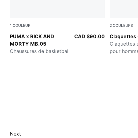
1
COULEUR
2
COULEURS
Rickie Orange-Electric Peppermint
PUMA Black
PUMA x RICK AND
CAD $90.00
Claquettes 
MORTY MB.05
Claquettes 
Chaussures de basketball
pour homm
Next