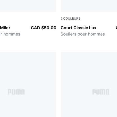
2
COULEURS
-PUMA Black-PUMA White
PUMA White-PUMA Gold
 Miler
CAD $50.00
Court Classic Lux
our hommes
Souliers pour hommes