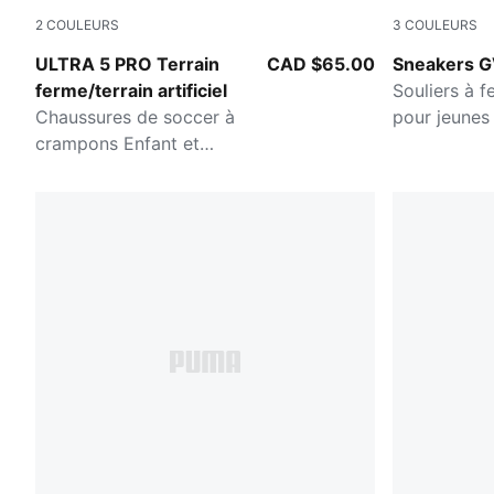
2
COULEURS
3
COULEURS
PUMA White-PUMA Black-Glowing Red
PUMA White
ULTRA 5 PRO Terrain
CAD $65.00
Sneakers G
ferme/terrain artificiel
Souliers à f
Chaussures de soccer à
pour jeunes
crampons Enfant et
adolescent