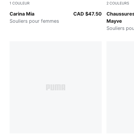
1
COULEUR
2
COULEURS
PUMA White-PUMA Gold
PUMA Black
Carina Mia
CAD $47.50
Chaussure
Souliers pour femmes
Mayve
Souliers po