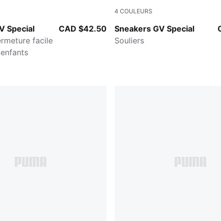
4
COULEURS
-PUMA Black
PUMA White-PUMA White
V Special
CAD $42.50
Sneakers GV Special
ermeture facile
Souliers
 enfants