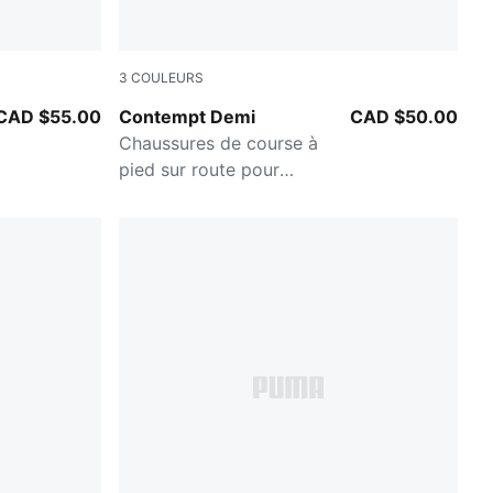
3
COULEURS
Cool Dark Gray-PUMA Black
CAD $55.00
Contempt Demi
CAD $50.00
Chaussures de course à
pied sur route pour
hommes