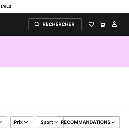
TAILS
RECHERCHER
LISTE DE SOUH
PANIER 0
MON
Prix
Sport
RECOMMANDATIONS
TRIER PAR