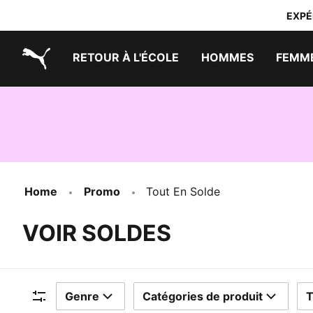
EXPÉ
RETOUR À L'ÉCOLE
HOMMES
FEMM
PUMA.com
Sélecteur de Chaussures de Course
Magasinez Tous Les Articles Pour Homme
Sélecteur de Chaussures de Course
Magasiner Tous Les Articles Pour Femme
Essentiels de Tous les Jours
Home
Promo
Tout En Solde
VOIR SOLDES
Genre
Catégories de produit
T
Filtres