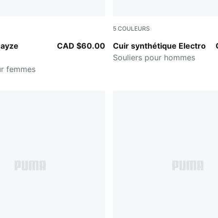
5
COULEURS
E
Gray Echo-PUMA Navy
Mayze
CAD $60.00
Cuir synthétique Electro
Souliers pour hommes
ur femmes