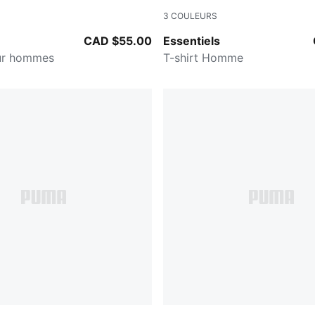
3
COULEURS
n-PUMA Black-Feather Gray
PUMA BLACK
CAD $55.00
Essentiels
our hommes
T-shirt Homme