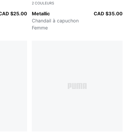
2
COULEURS
Poised Pink-metallic gold
CAD $25.00
Metallic
CAD $35.00
Chandail à capuchon
Femme