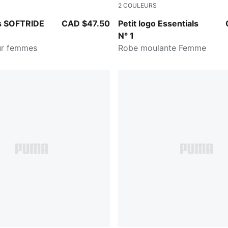
2
COULEURS
-PUMA White
PUMA BLACK
s SOFTRIDE
CAD $47.50
Petit logo Essentials
N° 1
ur femmes
Robe moulante Femme