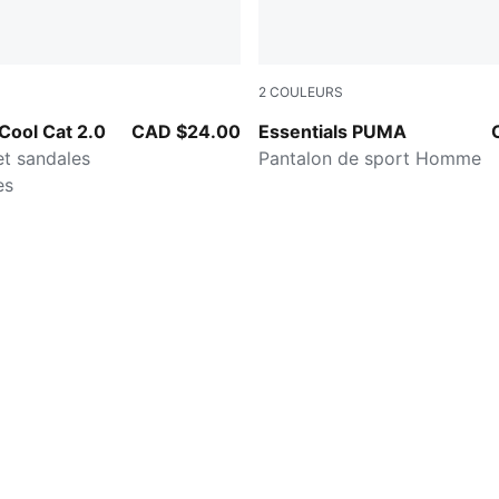
2
COULEURS
-PUMA Black
Medium Gray Heather
Cool Cat 2.0
CAD $24.00
Essentials PUMA
et sandales
Pantalon de sport Homme
es