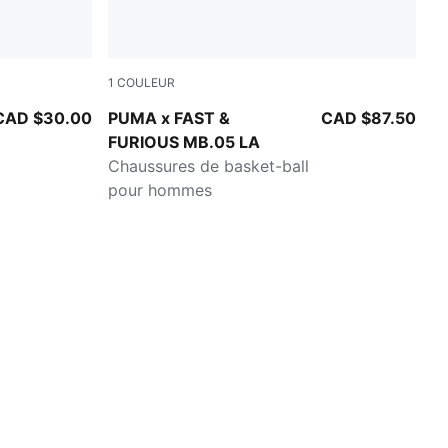
1
COULEUR
Heat Fire-Lux Lime
CAD $30.00
PUMA x FAST &
CAD $87.50
FURIOUS MB.05 LA
Chaussures de basket-ball
pour hommes