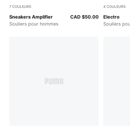
7
COULEURS
4
COULEURS
PUMA Black-Cool Dark Gray
Loden Gree
Sneakers Amplifier
CAD $50.00
Electro
Souliers pour hommes
Souliers p