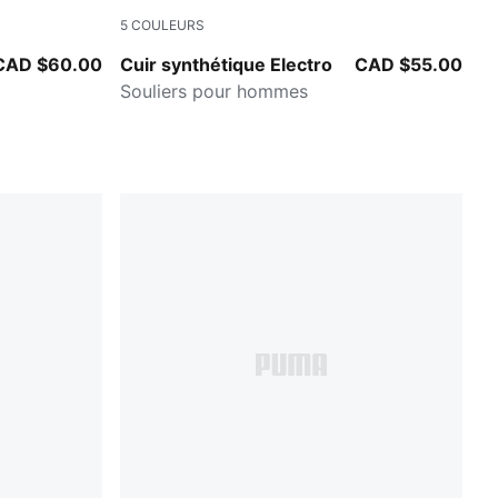
5
COULEURS
PUMA White-PUMA Black-For All Time Red
CAD $60.00
Cuir synthétique Electro
CAD $55.00
Souliers pour hommes