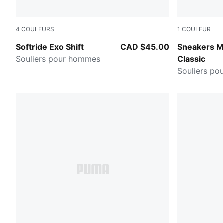
4
COULEURS
1
COULEUR
Dusky Gray-Gray Echo
PUMA WHIT
Softride Exo Shift
CAD $45.00
Sneakers 
Souliers pour hommes
Classic
Souliers po