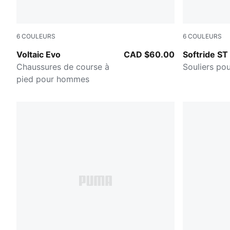
6
COULEURS
6
COULEURS
Ruby Shimmer-PUMA Black
Vapor Gray
Voltaic Evo
CAD $60.00
Softride ST
Chaussures de course à
Souliers p
pied pour hommes