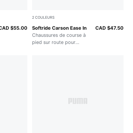
2
COULEURS
Cool Light Gray-Cool Dark Gray-PUMA Whit
CAD $55.00
Softride Carson Ease In
CAD $47.50
Chaussures de course à
pied sur route pour
hommes