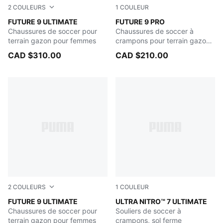
2
COULEURS
1
COULEUR
Poison Pink-Sun Stream-Bright Aqua-PUMA White
FUTURE 9 ULTIMATE
Poison Pink-Sun Stream-Br
FUTURE 9 PRO
Chaussures de soccer pour
Chaussures de soccer à
terrain gazon pour femmes
crampons pour terrain gazon
ou tapis d'herbe artificielle
CAD $310.00
CAD $210.00
pour femmes
2
COULEURS
1
COULEUR
Icy Blue-Blue Jewel
FUTURE 9 ULTIMATE
Ultra Red-PUMA Black-PUM
ULTRA NITRO™ 7 ULTIMATE
Chaussures de soccer pour
Souliers de soccer à
terrain gazon pour femmes
crampons, sol ferme