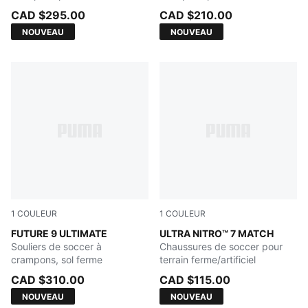
ferme/terrain artificiel
ferme/terrain artificiel
CAD $295.00
CAD $210.00
NOUVEAU
NOUVEAU
1
COULEUR
1
COULEUR
Sugared Almond-PUMA White-Ultra Red-PUMA Black
FUTURE 9 ULTIMATE
Ultra Red-PUMA Black-PUM
ULTRA NITRO™ 7 MATCH
Souliers de soccer à
Chaussures de soccer pour
crampons, sol ferme
terrain ferme/artificiel
CAD $310.00
CAD $115.00
NOUVEAU
NOUVEAU