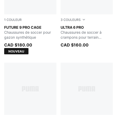
1
COULEUR
3
COULEURS
Sugared Almond-PUMA White-Ultra Red-PUMA Black
FUTURE 9 PRO CAGE
PUMA Black-Fizzy Light-Gre
ULTRA 6 PRO
Chaussures de soccer pour
Chaussures de soccer à
gazon synthétique
crampons pour terrain
ferme/terrain artificiel
CAD $180.00
CAD $160.00
NOUVEAU