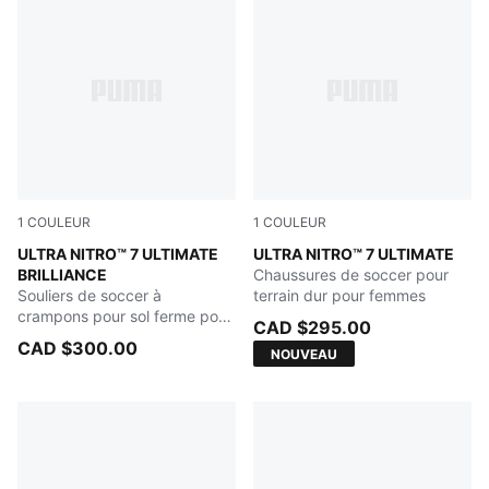
1
COULEUR
1
COULEUR
PUMA White-Ultra Orange-Pink Alert-Light Aqua
ULTRA NITRO™ 7 ULTIMATE
Ultra Red-PUMA Black-PUM
ULTRA NITRO™ 7 ULTIMATE
BRILLIANCE
Chaussures de soccer pour
Souliers de soccer à
terrain dur pour femmes
crampons pour sol ferme pour
CAD $295.00
femmes
CAD $300.00
NOUVEAU