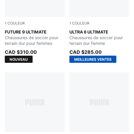
1
COULEUR
1
COULEUR
Sugared Almond-PUMA White-Ultra Red-PUMA Black
FUTURE 9 ULTIMATE
PUMA White-Fizzy Apple-Br
ULTRA 6 ULTIMATE
Chaussures de soccer pour
Chaussures de soccer pour
terrain dur pour femmes
terrain dur Femme
CAD $310.00
CAD $285.00
NOUVEAU
MEILLEURES VENTES