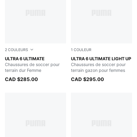
2
COULEURS
1
COULEUR
Heat Fire-PUMA Black-Glowing Red
ULTRA 6 ULTIMATE
Fizzy Light-Icy Blue-Intens
ULTRA 6 ULTIMATE LIGHT UP
Chaussures de soccer pour
Chaussures de soccer pour
terrain dur Femme
terrain gazon pour femmes
CAD $285.00
CAD $295.00