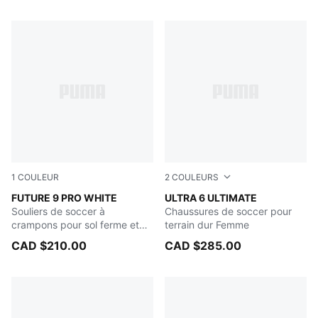
1
COULEUR
2
COULEURS
PUMA White-Luminous Blue-Luminous Pink
FUTURE 9 PRO WHITE
Ultra Blue-PUMA White-Glo
ULTRA 6 ULTIMATE
Souliers de soccer à
Chaussures de soccer pour
crampons pour sol ferme et
terrain dur Femme
gazon synthétique
CAD $210.00
CAD $285.00