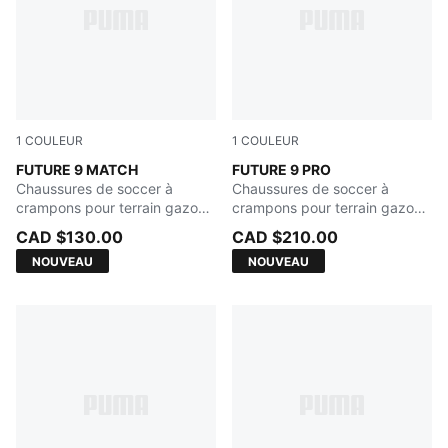
1
COULEUR
1
COULEUR
Sugared Almond-PUMA White-Ultra Red-PUMA Black
FUTURE 9 MATCH
Sugared Almond-PUMA Whit
FUTURE 9 PRO
Chaussures de soccer à
Chaussures de soccer à
crampons pour terrain gazon
crampons pour terrain gazon
ou tapis d'herbe synthétique
ou tapis d'herbe synthétique
CAD $130.00
CAD $210.00
pour femmes
pour femmes
NOUVEAU
NOUVEAU