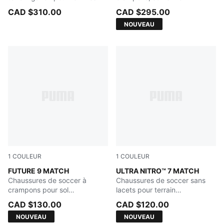
CAD $310.00
CAD $295.00
NOUVEAU
1
COULEUR
1
COULEUR
Sugared Almond-PUMA White-Ultra Red-PUMA Black
FUTURE 9 MATCH
Ultra Red-PUMA Black-PUM
ULTRA NITRO™ 7 MATCH
Chaussures de soccer à
Chaussures de soccer sans
crampons pour sol
lacets pour terrain
ferme/terrain artificiel
ferme/artificiel
CAD $130.00
CAD $120.00
NOUVEAU
NOUVEAU