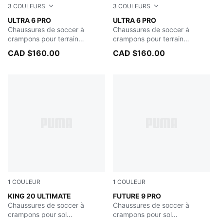
3
COULEURS
3
COULEURS
Heat Fire-PUMA Black-Glowing Red
ULTRA 6 PRO
Ultra Blue-PUMA White-Glo
ULTRA 6 PRO
Chaussures de soccer à
Chaussures de soccer à
crampons pour terrain
crampons pour terrain
ferme/terrain artificiel
ferme/terrain artificiel
CAD $160.00
CAD $160.00
1
COULEUR
1
COULEUR
Sugared Almond-PUMA Black-Ultra Red
KING 20 ULTIMATE
Sugared Almond-PUMA Whit
FUTURE 9 PRO
Chaussures de soccer à
Chaussures de soccer à
crampons pour sol
crampons pour sol