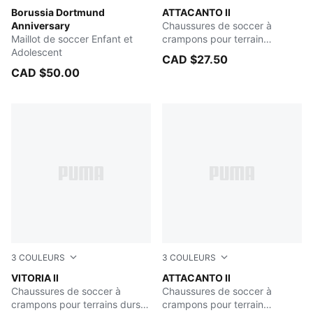
Yellow Alert-PUMA Black
Borussia Dortmund
PUMA Black-PUMA White
ATTACANTO II
Anniversary
Chaussures de soccer à
Maillot de soccer Enfant et
crampons pour terrain
Adolescent
dur/terrain artificiel Enfant et
CAD $27.50
adolescent
CAD $50.00
3
COULEURS
3
COULEURS
PUMA White-Glowing Red
VITORIA II
PUMA Black-Glowing Red
ATTACANTO II
Chaussures de soccer à
Chaussures de soccer à
crampons pour terrains durs
crampons pour terrain