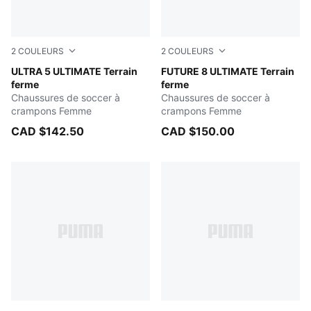
2
COULEURS
2
COULEURS
PUMA White-PUMA Black-Glowing Red
ULTRA 5 ULTIMATE Terrain
PUMA Black-PUMA White-Gl
FUTURE 8 ULTIMATE Terrain
ferme
ferme
Chaussures de soccer à
Chaussures de soccer à
crampons Femme
crampons Femme
CAD $142.50
CAD $150.00