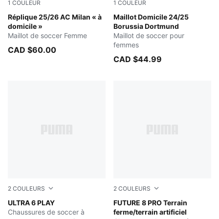
1
COULEUR
1
COULEUR
For All Time Red-PUMA Black
Réplique 25/26 AC Milan « à
Faster Yellow-PUMA Black
Maillot Domicile 24/25
domicile »
Borussia Dortmund
Maillot de soccer Femme
Maillot de soccer pour
femmes
CAD $60.00
CAD $44.99
2
COULEURS
2
COULEURS
Poison Pink-Sun Stream-Bright Aqua-PUMA White
ULTRA 6 PLAY
Yellow Alert-PUMA Black-Su
FUTURE 8 PRO Terrain
Chaussures de soccer à
ferme/terrain artificiel