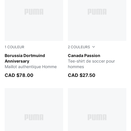
1
COULEUR
2
COULEURS
Yellow Alert-PUMA Black
Borussia Dortmuind
Dark Crimson-PUMA Red
Canada Passion
Anniversary
Tee-shirt de soccer pour
Maillot authentique Homme
hommes
CAD $78.00
CAD $27.50