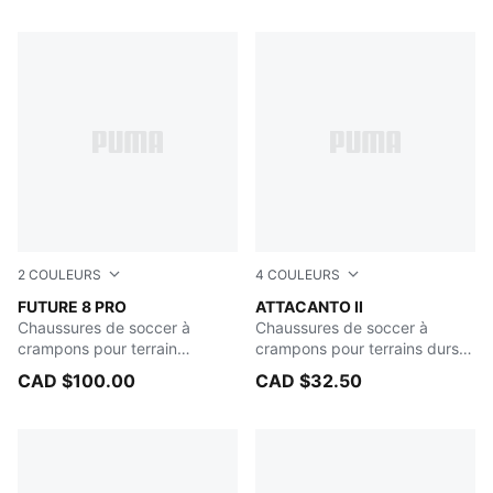
2
COULEURS
4
COULEURS
Heat Fire-PUMA Black-Ravish
FUTURE 8 PRO
PUMA Black-Glowing Red
ATTACANTO II
Chaussures de soccer à
Chaussures de soccer à
crampons pour terrain
crampons pour terrains durs
ferme/terrain artificiel
ou artificiels pour hommes
CAD $100.00
CAD $32.50