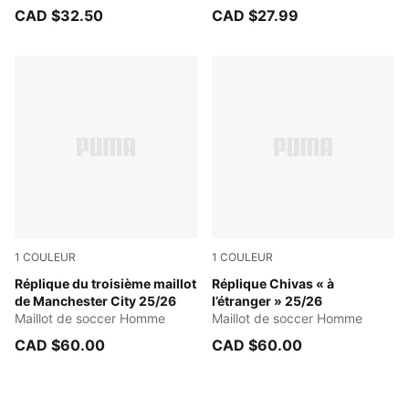
ou artificiels pour hommes
dur/terrain artificiel Enfant et
CAD $32.50
CAD $27.99
adolescent
1
COULEUR
1
COULEUR
Cool Weather-Pro Green
Réplique du troisième maillot
PUMA WHITE
Réplique Chivas « à
de Manchester City 25/26
l’étranger » 25/26
Maillot de soccer Homme
Maillot de soccer Homme
CAD $60.00
CAD $60.00