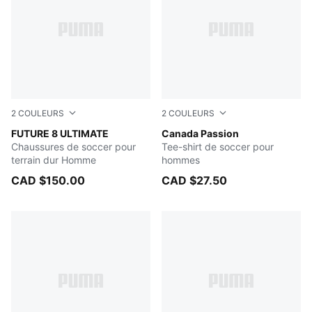
2
COULEURS
2
COULEURS
Heat Fire-PUMA Black-Ravish
FUTURE 8 ULTIMATE
PUMA White-PUMA Red
Canada Passion
Chaussures de soccer pour
Tee-shirt de soccer pour
terrain dur Homme
hommes
CAD $150.00
CAD $27.50