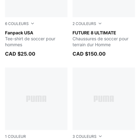
6
COULEURS
2
COULEURS
PUMA Red-PUMA White
Fanpack USA
PUMA Black-Fizzy Light-Gre
FUTURE 8 ULTIMATE
Tee-shirt de soccer pour
Chaussures de soccer pour
hommes
terrain dur Homme
CAD $25.00
CAD $150.00
1
COULEUR
3
COULEURS