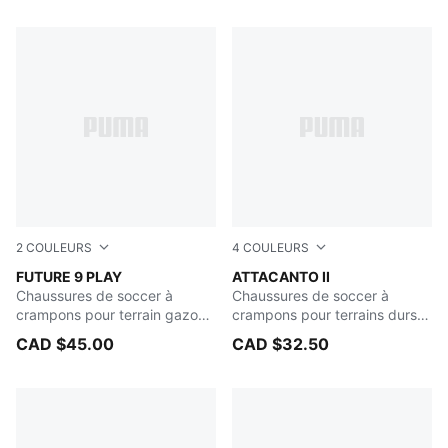
171 Produits
2
COULEURS
4
COULEURS
Poison Pink-Sun Stream-Bright Aqua-PUMA White
FUTURE 9 PLAY
PUMA Black-PUMA White
ATTACANTO II
Chaussures de soccer à
Chaussures de soccer à
crampons pour terrain gazon
crampons pour terrains durs
ou tapis d'herbe artificielle
ou artificiels pour hommes
CAD $45.00
CAD $32.50
pour hommes