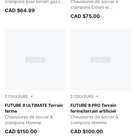
crampons pour terrain gazon
Chaussures de soccer à
ou tapis d'herbe artificielle
crampons Enfant et
CAD $64.99
pour adolescents
adolescent
CAD $75.00
2
COULEURS
2
COULEURS
Yellow Alert-PUMA Black-Sun Struck
FUTURE 8 ULTIMATE Terrain
Yellow Alert-PUMA Black-Su
FUTURE 8 PRO Terrain
ferme
ferme/terrain artificiel
Chaussures de soccer à
Chaussures de soccer à
crampons Homme
crampons Homme
CAD $150.00
CAD $100.00