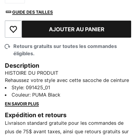
GUIDE DES TAILLES
AJOUTER AU PANIER
Ajouter à la liste de souhaits
Retours gratuits sur toutes les commandes
éligibles.
Description
HISTOIRE DU PRODUIT
Rehaussez votre style avec cette sacoche de ceinture
moderne. Design épuré, poches principales et arrière à
Style
:
091425_01
fermeture éclair et logos BMW M Motorsport haut de
Couleur
:
PUMA Black
gamme... Il n’y a rien de mieux pour les partisans
EN SAVOIR PLUS
toujours en mouvement!
Expédition et retours
CARACTÉRISTIQUES ET AVANTAGES
Livraison standard gratuite pour les commandes de
Fabriqué à partir d’au moins 50 % de matériaux
recyclés
plus de 75$ avant taxes, ainsi que retours gratuits sur