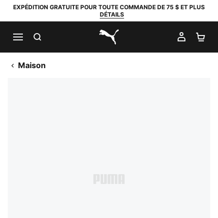
EXPÉDITION GRATUITE POUR TOUTE COMMANDE DE 75 $ ET PLUS
DÉTAILS
RECHERCHER
MON C
PA
PUMA.com
Maison