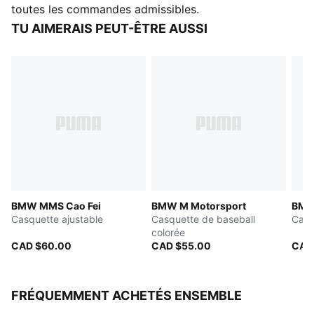
DÉTAILS
toutes les commandes admissibles.
Poche du compartiment principal
TU AIMERAIS PEUT-ÊTRE AUSSI
Poche arrière à fermeture éclair
Logo BMW M Motorsport en silicone de première
qualité
Étiquette tissée colorée BMW M contrastante sur la
poche avant
Logo PUMA Cat brodé
Détails de marque PUMA
BMW MMS Cao Fei
BMW M Motorsport
BMW
Casquette ajustable
Casquette de baseball
Casq
colorée
CAD $60.00
CAD $55.00
CAD
FRÉQUEMMENT ACHETÉS ENSEMBLE