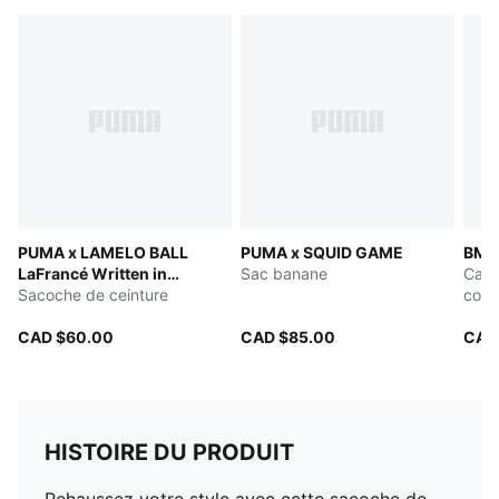
PUMA x LAMELO BALL
PUMA x SQUID GAME
BMW
LaFrancé Written in
Sac banane
Casq
Chrome
Sacoche de ceinture
colo
CAD $60.00
CAD $85.00
CAD
HISTOIRE DU PRODUIT