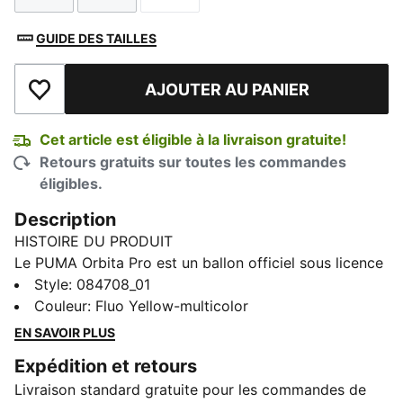
GUIDE DES TAILLES
AJOUTER AU PANIER
Ajouter à la liste de souhaits
Cet article est éligible à la livraison gratuite!
Retours gratuits sur toutes les commandes
éligibles.
Description
HISTOIRE DU PRODUIT
Le PUMA Orbita Pro est un ballon officiel sous licence
Premier League 25/26. Inspirée des nuits électrisantes
Style
:
084708_01
sous les lumières, cette version haute visibilité est
Couleur
:
Fluo Yellow-multicolor
conçue pour se démarquer. Doté de 12 panneaux
EN SAVOIR PLUS
parfaitement équilibrés et d’un moulage haute
Expédition et retours
fréquence offrant une durabilité à long terme et un
Livraison standard gratuite pour les commandes de
toucher doux par tous les temps, il est conçu pour