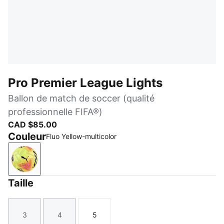
Pro Premier League Lights
Ballon de match de soccer (qualité
professionnelle FIFA®)
CAD $85.00
Couleur
Fluo Yellow-multicolor
Fluo Yellow-multicolor
Taille
3
4
5
Taille
Taille
Taille