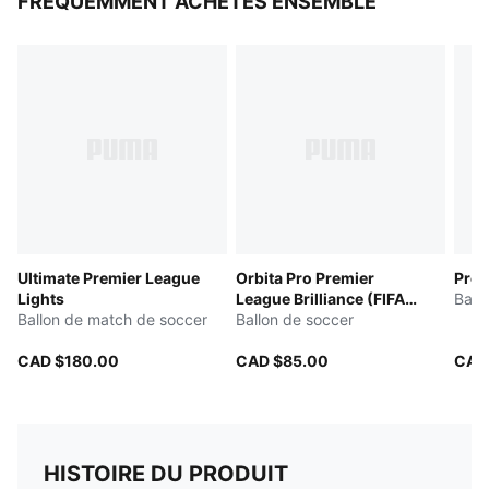
FRÉQUEMMENT ACHETÉS ENSEMBLE
Ultimate Premier League
Orbita Pro Premier
Pres
Lights
League Brilliance (FIFA®
Ball
Ballon de match de soccer
Quality Pro)
Ballon de soccer
CAD $180.00
CAD $85.00
CAD
HISTOIRE DU PRODUIT