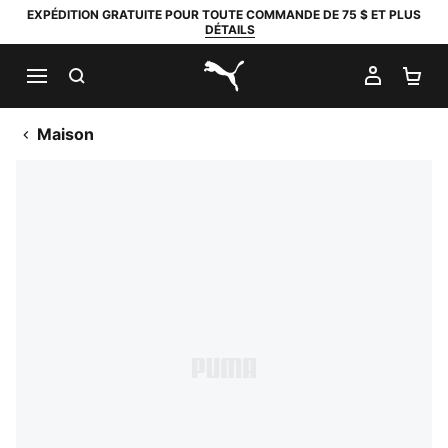
EXPÉDITION GRATUITE POUR TOUTE COMMANDE DE 75 $ ET PLUS
DÉTAILS
RECHERCHER
MON C
PA
PUMA.com
Maison