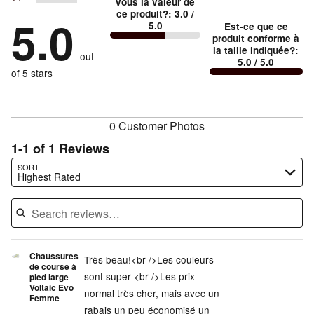
stars
vous la valeur de
by
100%
1
petit
ce produit?
:
3.0
/
stars
by
5.0
0%
of
5.0
Est-ce que ce
stars
and
by
0%
of
produit conforme à
reviewers
by
0%
Conforme
of
la taille indiquée?
:
reviewers
out
0%
of
5.0
/ 5.0
à
reviewers
of
of 5 stars
reviewers
la
reviewers
taille
0 Customer Photos
1-1 of 1 Reviews
Search reviews…
SORT
Highest Rated
Chaussures
Très beau!<br />Les couleurs
de course à
sont super <br />Les prix
pied large
Voltaic Evo
normal très cher, mais avec un
Femme
rabais un peu économisé un