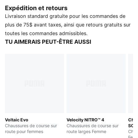
et d’une semelle extérieure conçue avec une
Expédition et retours
couverture en caoutchouc sur toute la longueur. Cette
Livraison standard gratuite pour les commandes de
version de la sneaker offre une silhouette plus large.
CARACTÉRISTIQUES ET AVANTAGES
plus de 75$ avant taxes, ainsi que retours gratuits sur
SOFTFOAM+ : Une semelle intérieure confortable
toutes les commandes admissibles.
conçue pour procurer un amortissement des plus
TU AIMERAIS PEUT-ÊTRE AUSSI
doux grâce à son talon très épais
DÉTAILS
Coupe basse
Fermeture à lacets
Semelle extérieure en caoutchouc
Semelle intermédiaire 10 cellules
Détails de marque PUMA
Voltaic Evo
Velocity NITRO™ 4
Chau
Chaussures de course sur
Chaussures de course sur
SOFT
route pour femmes
route larges Femme
Chau
Fem