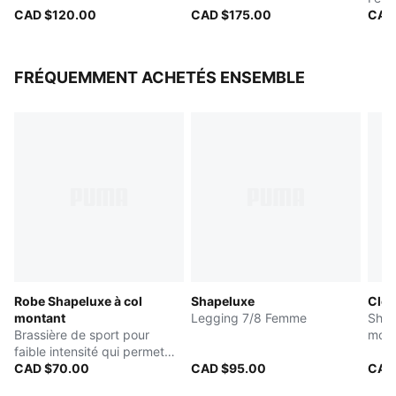
CAD $120.00
CAD $175.00
CAD
FRÉQUEMMENT ACHETÉS ENSEMBLE
Robe Shapeluxe à col
Shapeluxe
Clou
montant
Legging 7/8 Femme
Shor
Brassière de sport pour
moul
faible intensité qui permet
fem
d'évacuer l'humidité
CAD $70.00
CAD $95.00
CAD