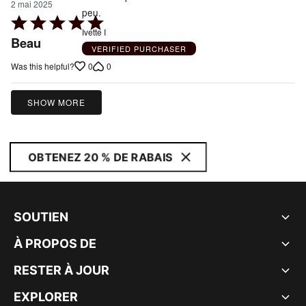
2 mai 2025
peu.
Rated
Ivette I
5
Beau
VERIFIED PURCHASER
out
0
0
Was this helpful?
of
5
SHOW MORE
OBTENEZ 20 % DE RABAIS
SOUTIEN
À PROPOS DE
RESTER À JOUR
EXPLORER