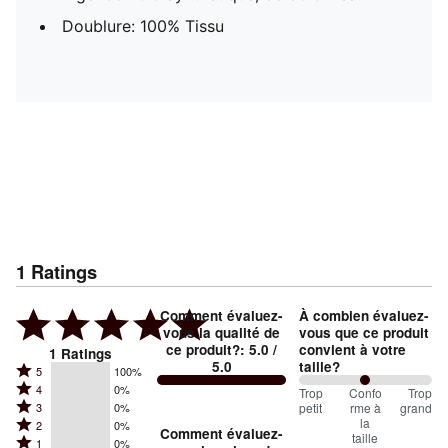
Doublure: 100% Tissu
1
Ratings
Comment évaluez-
À combien évaluez-
vous la qualité de
vous que ce produit
ce produit?
:
5.0
/
convient à votre
1
Ratings
5.0
taille?
Rated
5
100%
Rated
4
0%
5
100
Trop
%
Confo
Trop
Rated
petit
rme à
grand
3
0%
4
stars
between
la
Rated
2
0%
3
stars
Comment évaluez-
by
taille
Trop
Rated
1
0%
2