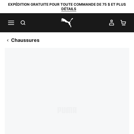
EXPÉDITION GRATUITE POUR TOUTE COMMANDE DE 75 $ ET PLUS
DÉTAILS
RECHERCHER
MON C
PA
PUMA.com
Chaussures