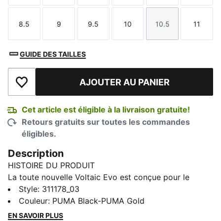
8.5
9
9.5
10
10.5
11
Taille
Taille
Taille
Taille
Taille
Taille
GUIDE DES TAILLES
AJOUTER AU PANIER
Ajouter à la liste de souhaits
Cet article est éligible à la livraison gratuite!
Retours gratuits sur toutes les commandes
éligibles.
Description
HISTOIRE DU PRODUIT
La toute nouvelle Voltaic Evo est conçue pour le
coureur qui veut du confort et de l’adhérence sans
Style
:
311178_03
sacrifier le style. La Voltaic est dotée d’une semelle
Couleur
:
PUMA Black-PUMA Gold
intermédiaire dotée de la technologie 10 Cell de PUMA
EN SAVOIR PLUS