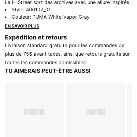
La H-Street sort des archives avec une allure inspirés
de la vitesse et conçus pour la rue. Inspirée par les
Style
:
406102_01
chaussures de course à crampons emblématiques de
Couleur
:
PUMA White-Vapor Gray
PUMA des années 2000, la H-Street fait entrer
EN SAVOIR PLUS
l'héritage du sprint dans une nouvelle ère avec une
Expédition et retours
tige en tissu mesh léger, une forme profilée et de
Livraison standard gratuite pour les commandes de
nouvelles couleurs audacieuses. C'est une icône née
sur la piste, faite pour les rues modernes.
plus de 75$ avant taxes, ainsi que retours gratuits sur
DÉTAILS
toutes les commandes admissibles.
Largeur : Standard
TU AIMERAIS PEUT-ÊTRE AUSSI
Type de bout : Rond
Fermeture : Lacets
Type de talon : Plat
Doublure douce
Assise plantaire moulée
Bande de la marque PUMA brodée