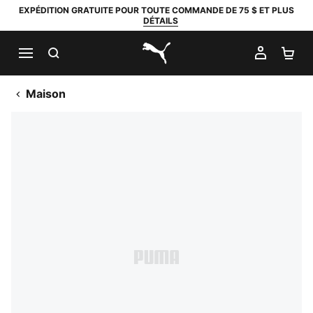
EXPÉDITION GRATUITE POUR TOUTE COMMANDE DE 75 $ ET PLUS
DÉTAILS
RECHERCHER
MON C
PA
PUMA.com
Maison