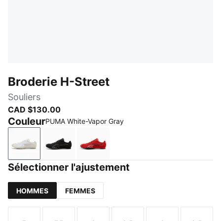
Broderie H-Street
Souliers
CAD $130.00
Couleur
PUMA White-Vapor Gray
PUMA White-Vapor Gray
PUMA Black-Strong Gray
Candy Apple-Red Glamour
Sélectionner l'ajustement
HOMMES
FEMMES