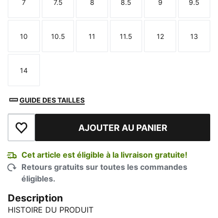
7
7.5
8
8.5
9
9.5
Taille
Taille
Taille
Taille
Taille
Taille
10
10.5
11
11.5
12
13
Taille
Taille
Taille
Taille
Taille
Taille
14
Taille
GUIDE DES TAILLES
AJOUTER AU PANIER
Ajouter à la liste de souhaits
Cet article est éligible à la livraison gratuite!
Retours gratuits sur toutes les commandes
éligibles.
Description
HISTOIRE DU PRODUIT