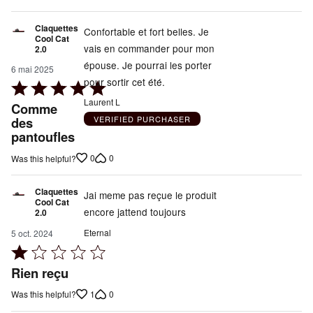
Claquettes
Confortable et fort belles. Je
Cool Cat
vais en commander pour mon
2.0
épouse. Je pourrai les porter
6 mai 2025
pour sortir cet été.
Rated
5
Laurent L
Comme
out
VERIFIED PURCHASER
des
pantoufles
of
5
0
0
Was this helpful?
Claquettes
Jai meme pas reçue le produit
Cool Cat
encore jattend toujours
2.0
Eternal
5 oct. 2024
Rated
1
Rien reçu
out
1
0
Was this helpful?
of