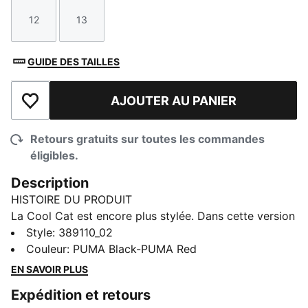
12
13
Taille
Taille
GUIDE DES TAILLES
AJOUTER AU PANIER
Ajouter à la liste de souhaits
Retours gratuits sur toutes les commandes
éligibles.
Description
HISTOIRE DU PRODUIT
La Cool Cat est encore plus stylée. Dans cette version
2.0, nous avons repensé la semelle intérieure et ajouté
Style
:
389110_02
une semelle extérieure et une bride encore plus
Couleur
:
PUMA Black-PUMA Red
réactives, le tout conçu pour un confort optimal.
EN SAVOIR PLUS
DÉTAILS
Expédition et retours
Tige en cuir synthétique