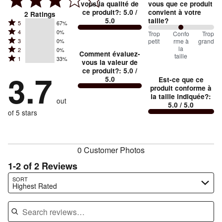
vous la qualité de
vous que ce produit
ce produit?
:
5.0
/
convient à votre
2
Ratings
5.0
taille?
Rated
5
67%
Rated
4
0%
5
100
Trop
%
Confo
Trop
Rated
petit
rme à
grand
3
0%
4
stars
between
la
Rated
2
0%
3
stars
Comment évaluez-
by
taille
Trop
Rated
1
33%
2
stars
vous la valeur de
by
67%
1
petit
ce produit?
:
5.0
/
stars
by
3.7
0%
of
5.0
Est-ce que ce
stars
and
by
0%
of
produit conforme à
reviewers
by
0%
Conforme
of
la taille indiquée?
:
reviewers
out
33%
of
5.0
/ 5.0
à
reviewers
of
of 5 stars
reviewers
la
reviewers
taille
0 Customer Photos
1-2 of 2 Reviews
Search reviews…
SORT
Highest Rated