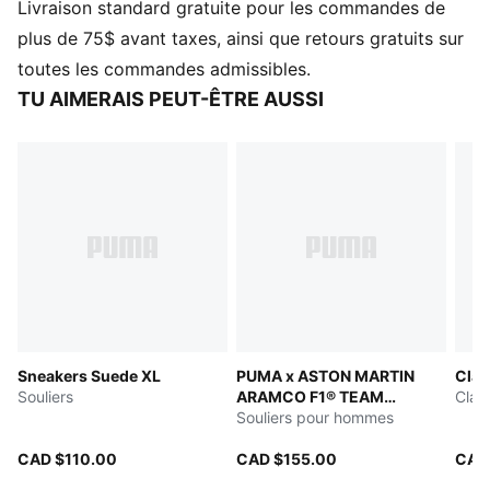
Livraison standard gratuite pour les commandes de
Modèle à enfiler
Semelle intermédiaire en IMEVA
plus de 75$ avant taxes, ainsi que retours gratuits sur
Semelle extérieure en IMEVA
toutes les commandes admissibles.
Logo PUMA n° 1 en relief sur la bride
TU AIMERAIS PEUT-ÊTRE AUSSI
Sneakers Suede XL
PUMA x ASTON MARTIN
Claq
Souliers
ARAMCO F1® TEAM
Claq
dégradé
Souliers pour hommes
CAD $110.00
CAD $155.00
CAD