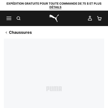
EXPÉDITION GRATUITE POUR TOUTE COMMANDE DE 75 $ ET PLUS
DÉTAILS
RECHERCHER
MON C
PA
PUMA.com
Chaussures