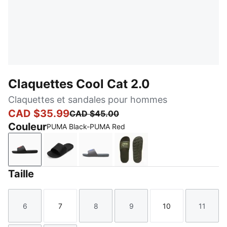
Claquettes Cool Cat 2.0
Claquettes et sandales pour hommes
CAD $35.99
CAD $45.00
Couleur
PUMA Black-PUMA Red
PUMA Black-PUMA Red
PUMA Black-PUMA Black
Charcoal Gray-Royal Sapphire
Loden Green-Calming Gr
Taille
6
7
8
9
10
11
Taille
Taille
Taille
Taille
Taille
Taille