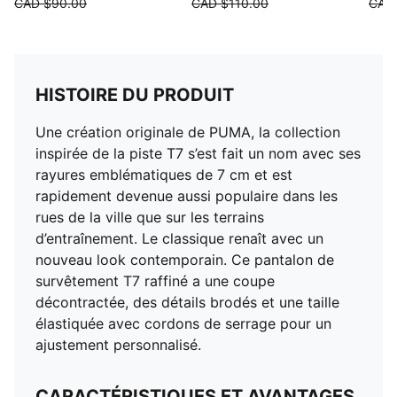
CAD $90.00
CAD $110.00
CAD
HISTOIRE DU PRODUIT
Une création originale de PUMA, la collection
inspirée de la piste T7 s’est fait un nom avec ses
rayures emblématiques de 7 cm et est
rapidement devenue aussi populaire dans les
rues de la ville que sur les terrains
d’entraînement. Le classique renaît avec un
nouveau look contemporain. Ce pantalon de
survêtement T7 raffiné a une coupe
décontractée, des détails brodés et une taille
élastiquée avec cordons de serrage pour un
ajustement personnalisé.
CARACTÉRISTIQUES ET AVANTAGES