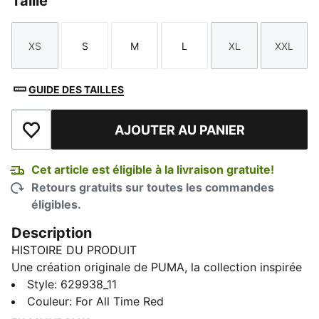
Taille
XS
S
M
L
XL
XXL
Taille
Taille
Taille
Taille
Taille
Taille
GUIDE DES TAILLES
AJOUTER AU PANIER
Ajouter à la liste de souhaits
Cet article est éligible à la livraison gratuite!
Retours gratuits sur toutes les commandes
éligibles.
Description
HISTOIRE DU PRODUIT
Une création originale de PUMA, la collection inspirée
de la piste T7 s’est fait un nom avec ses rayures
Style
:
629938_11
emblématiques de 7 cm et est rapidement devenue
Couleur
:
For All Time Red
aussi populaire dans les rues de la ville que sur les