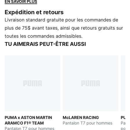
EN SAVOIR PLUS
terrains d’entraînement. Le classique renaît avec un
Expédition et retours
nouveau look contemporain. Ce pantalon de
Livraison standard gratuite pour les commandes de
survêtement T7 raffiné a une coupe décontractée, des
détails brodés et une taille élastiquée avec cordons de
plus de 75$ avant taxes, ainsi que retours gratuits sur
serrage pour un ajustement personnalisé.
toutes les commandes admissibles.
CARACTÉRISTIQUES ET AVANTAGES
TU AIMERAIS PEUT-ÊTRE AUSSI
Fabriqué à partir d’au moins 30 % de matériaux
recyclés.
DÉTAILS
Coupe décontractée
Matériau de la doublure
Longueur standard
Taille mi-haute
Poches latérales
Détails de marque PUMA
PUMA x ASTON MARTIN
McLAREN RACING
PUM
ARAMCO F1® TEAM
Pantalon T7 pour hommes
Pant
Pantalon T7 pour hommes
pou