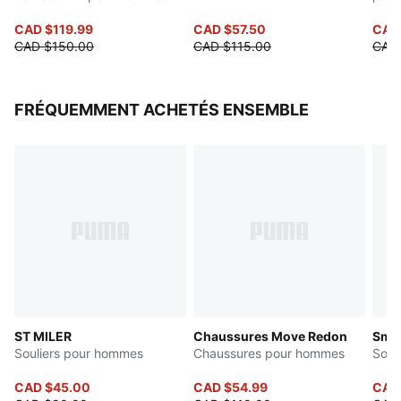
CAD $119.99
CAD $57.50
CAD
CAD $150.00
CAD $115.00
CAD
FRÉQUEMMENT ACHETÉS ENSEMBLE
ST MILER
Chaussures Move Redon
Smas
Souliers pour hommes
Chaussures pour hommes
Soul
CAD $45.00
CAD $54.99
CAD