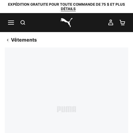
EXPÉDITION GRATUITE POUR TOUTE COMMANDE DE 75 $ ET PLUS
DÉTAILS
RECHERCHER
MON C
PA
PUMA.com
Vêtements