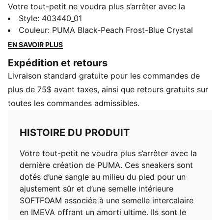
Votre tout-petit ne voudra plus s’arrêter avec la
dernière création de PUMA. Ces sneakers sont dotés
Style
:
403440_01
d’une sangle au milieu du pied pour un ajustement sûr
Couleur
:
PUMA Black-Peach Frost-Blue Crystal
et d’une semelle intérieure SOFTFOAM associée à une
EN SAVOIR PLUS
semelle intercalaire en IMEVA offrant un amorti ultime.
Expédition et retours
Ils sont le mélange parfait de soutien et de confort, ce
Livraison standard gratuite pour les commandes de
qui en fait le choix incontestable pour toute aventure.
CARACTÉRISTIQUES ET AVANTAGES
plus de 75$ avant taxes, ainsi que retours gratuits sur
SOFTFOAM+ : Une semelle intérieure confortable
toutes les commandes admissibles.
conçue pour procurer un amortissement des plus
doux grâce à son talon très épais
HISTOIRE DU PRODUIT
DÉTAILS
Coupe standard.
Votre tout-petit ne voudra plus s’arrêter avec la
Coupe basse
dernière création de PUMA. Ces sneakers sont
Tige en textile
dotés d’une sangle au milieu du pied pour un
Fermeture à accroches auto-agrippantes
ajustement sûr et d’une semelle intérieure
Détails de marque PUMA
SOFTFOAM associée à une semelle intercalaire
en IMEVA offrant un amorti ultime. Ils sont le