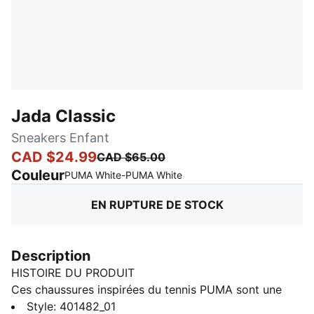
Jada Classic
Sneakers Enfant
CAD $24.99
CAD $65.00
Couleur
:
En rupture de stock
PUMA White-PUMA White
EN RUPTURE DE STOCK
Description
HISTOIRE DU PRODUIT
Ces chaussures inspirées du tennis PUMA sont une
version moderne d’un classique, conçues dans un
Style
:
401482_01