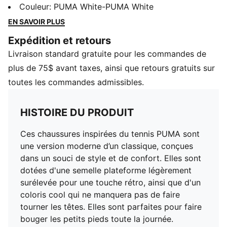
souci de style et de confort. Elles sont dotées d'une
Couleur
:
PUMA White-PUMA White
semelle plateforme légèrement surélevée pour une
EN SAVOIR PLUS
touche rétro, ainsi que d'un coloris cool qui ne
Expédition et retours
manquera pas de faire tourner les têtes. Elles sont
Livraison standard gratuite pour les commandes de
parfaites pour faire bouger les petits pieds toute la
journée.
plus de 75$ avant taxes, ainsi que retours gratuits sur
CARACTÉRISTIQUES ET AVANTAGES
toutes les commandes admissibles.
SOFTFOAM+ : Une semelle intérieure confortable
conçue pour procurer un amortissement des plus
HISTOIRE DU PRODUIT
doux grâce à son talon très épais
La tige des chaussures est faite d’au moins 30 % de
Ces chaussures inspirées du tennis PUMA sont
matériaux recyclés, et le dessous d’au moins 10 %.
une version moderne d’un classique, conçues
DÉTAILS
dans un souci de style et de confort. Elles sont
Largeur régulière
dotées d'une semelle plateforme légèrement
Tige synthétique
surélevée pour une touche rétro, ainsi que d'un
Fermeture à lacets
coloris cool qui ne manquera pas de faire
Détails de marque PUMA
tourner les têtes. Elles sont parfaites pour faire
PUMA Enfant : Recommandé pour les jeunes enfants
bouger les petits pieds toute la journée.
de 4 à 8 ans.