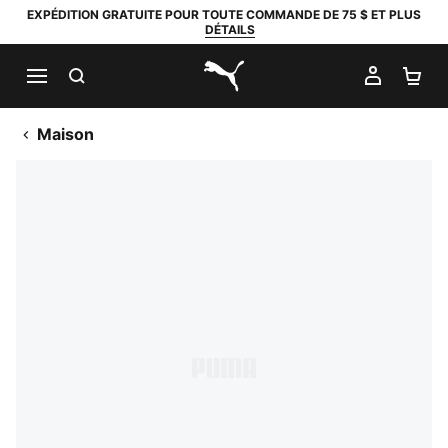
EXPÉDITION GRATUITE POUR TOUTE COMMANDE DE 75 $ ET PLUS
DÉTAILS
RECHERCHER
MON C
PA
PUMA.com
Maison