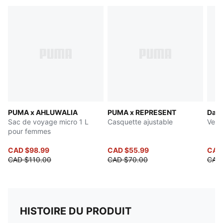
PUMA x AHLUWALIA
PUMA x REPRESENT
Dare
Sac de voyage micro 1 L
Casquette ajustable
Vest
pour femmes
CAD $98.99
CAD $55.99
CAD
CAD $110.00
CAD $70.00
CAD 
HISTOIRE DU PRODUIT