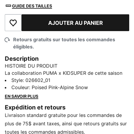
GUIDE DES TAILLES
AJOUTER AU PANIER
Ajouter à la liste de souhaits
Retours gratuits sur toutes les commandes
éligibles.
Description
HISTOIRE DU PRODUIT
La collaboration PUMA x KIDSUPER de cette saison
marie l’art et le sport. La collection présente un
Style
:
026602_01
mélange éclectique de designs athlétiques rétro et de
Couleur
:
Poised Pink-Alpine Snow
graphismes artistiques contemporains. Les points
EN SAVOIR PLUS
forts incluent des maillots de gardien de but vintage,
Expédition et retours
une doudoune avec des coutures minutieuses et des
Livraison standard gratuite pour les commandes de
maillots décorés d’imprimés aquarelles.
DÉTAILS
plus de 75$ avant taxes, ainsi que retours gratuits sur
Structure : Bonnet à revers
toutes les commandes admissibles.