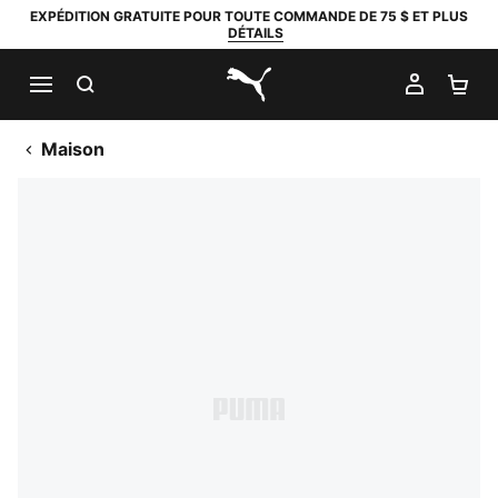
EXPÉDITION GRATUITE POUR TOUTE COMMANDE DE 75 $ ET PLUS
DÉTAILS
RECHERCHER
MON C
PA
PUMA.com
Maison