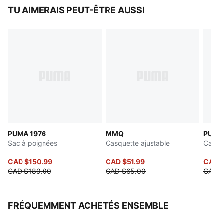
Coupe : Ample
TU AIMERAIS PEUT-ÊTRE AUSSI
Manchette : grande
Tricot : plat
Structure : 4 pinces
Matériau avec détails de décoloration
PUMA 1976
MMQ
PUM
Sac à poignées
Casquette ajustable
Casq
CAD $150.99
CAD $51.99
CAD
CAD $189.00
CAD $65.00
CAD
FRÉQUEMMENT ACHETÉS ENSEMBLE