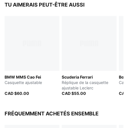
Style casquette de baseball
TU AIMERAIS PEUT-ÊTRE AUSSI
Visière pré-courbée
Fermeture à double rangée à reculement rapide
Casquette à 5 panneaux
Détails de design graphique du Canada
Détails des marques F1® et PUMA
BMW MMS Cao Fei
Scuderia Ferrari
Boru
Casquette ajustable
Réplique de la casquette
Casq
ajustable Leclerc
CAD $60.00
CAD $55.00
CAD
FRÉQUEMMENT ACHETÉS ENSEMBLE