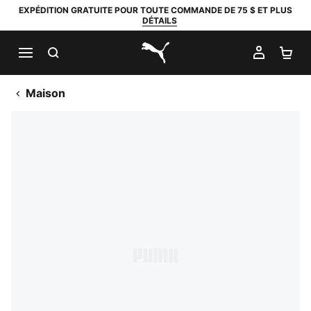
EXPÉDITION GRATUITE POUR TOUTE COMMANDE DE 75 $ ET PLUS
DÉTAILS
RECHERCHER
MON C
PA
PUMA.com
Maison