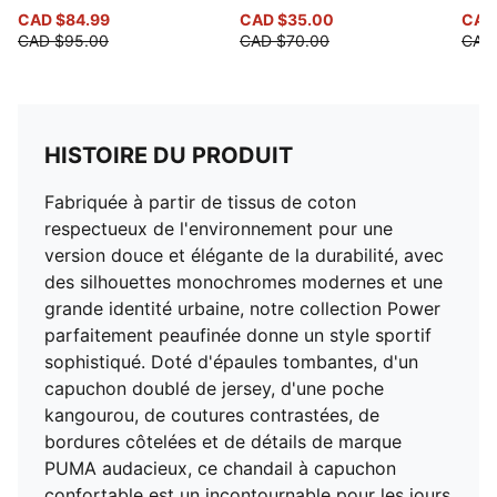
CAD $84.99
CAD $35.00
CAD
CAD $95.00
CAD $70.00
CAD
HISTOIRE DU PRODUIT
Fabriquée à partir de tissus de coton
respectueux de l'environnement pour une
version douce et élégante de la durabilité, avec
des silhouettes monochromes modernes et une
grande identité urbaine, notre collection Power
parfaitement peaufinée donne un style sportif
sophistiqué. Doté d'épaules tombantes, d'un
capuchon doublé de jersey, d'une poche
kangourou, de coutures contrastées, de
bordures côtelées et de détails de marque
PUMA audacieux, ce chandail à capuchon
confortable est un incontournable pour les jours