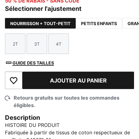
50 % DE RABAIS - SANS CODE
Sélectionner l'ajustement
NOURRISSON + TOUT-PETIT
PETITS ENFANTS
GRAN
2T
3T
4T
Taille
Taille
Taille
GUIDE DES TAILLES
AJOUTER AU PANIER
Ajouter à la liste de souhaits
Retours gratuits sur toutes les commandes
éligibles.
Description
HISTOIRE DU PRODUIT
Fabriquée à partir de tissus de coton respectueux de