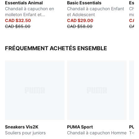
Essentials Animal
Basic Essentials
Esse
Logo PUMA n° 1 en caoutchouc imprimé sur la poitrine
Chandail à capuchon en
Chandail à capuchon Enfant
Chan
Imprimé PUMA en caoutchouc sur les côtés
molleton Enfant et
et Adolescent
moll
adolescent
CAD $32.50
CAD $29.00
adol
CAD
CAD $65.00
CAD $58.00
CAD
FRÉQUEMMENT ACHETÉS ENSEMBLE
Sneakers Vis2K
PUMA Sport
PUMA
Souliers pour juniors
Chandail à capuchon Homme
T-sh