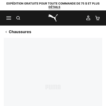
EXPÉDITION GRATUITE POUR TOUTE COMMANDE DE 75 $ ET PLUS
DÉTAILS
RECHERCHER
MON C
PA
PUMA.com
Chaussures