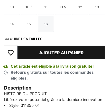
10
10.5
11
11.5
12
13
Taille
Taille
Taille
Taille
Taille
Taille
14
15
16
Taille
Taille
Taille
GUIDE DES TAILLES
AJOUTER AU PANIER
Ajouter à la liste de souhaits
Cet article est éligible à la livraison gratuite!
Retours gratuits sur toutes les commandes
éligibles.
Description
HISTOIRE DU PRODUIT
Libérez votre potentiel grâce à la dernière innovation
de PUMA en matière de basket-ball. Dotée de mousse
Style
:
311355_01