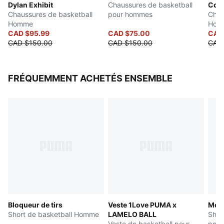
Dylan Exhibit
Chaussures de basketball
Cod
abrasion pour une meilleure adhérence sur le terrain
Chaussures de basketball
pour hommes
Chau
Fermeture à lacets
Homme
Hom
Formstrip Puma en TPU plus de soutien sur le pied
CAD $95.99
CAD $75.00
CAD
CAD $150.00
CAD $150.00
CAD
Détails de la marque PUMA
FRÉQUEMMENT ACHETÉS ENSEMBLE
Bloqueur de tirs
Veste 1Love PUMA x
Melo
Short de basketball Homme
LAMELO BALL
Shor
Veste de basketball pour
pou