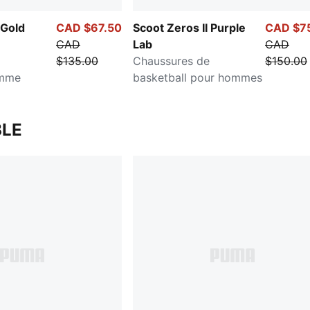
 Gold
CAD $67.50
Scoot Zeros II Purple
CAD $7
CAD
Lab
CAD
$135.00
Chaussures de
$150.00
omme
basketball pour hommes
LE