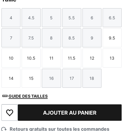
4
4.5
5
5.5
6
6.5
Taille
Taille
Taille
Taille
Taille
Taille
7
7.5
8
8.5
9
9.5
Taille
Taille
Taille
Taille
Taille
Taille
10
10.5
11
11.5
12
13
Taille
Taille
Taille
Taille
Taille
Taille
14
15
16
17
18
Taille
Taille
Taille
Taille
Taille
GUIDE DES TAILLES
AJOUTER AU PANIER
Ajouter à la liste de souhaits
Retours gratuits sur toutes les commandes