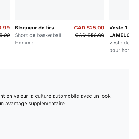
3.99
Bloqueur de tirs
CAD $25.00
Veste 1Lov
5.00
Short de basketball
CAD $50.00
LAMELO BA
Homme
Veste de bas
pour homme
nt en valeur la culture automobile avec un look
un avantage supplémentaire.