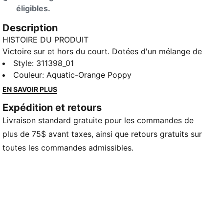
éligibles.
Description
HISTOIRE DU PRODUIT
Victoire sur et hors du court. Dotées d'un mélange de
suède et de maille synthétiques, ces chaussures
Style
:
311398_01
mettent en valeur la culture automobile avec un look
Couleur
:
Aquatic-Orange Poppy
rapide et une semelle en caoutchouc inspirée des 7
EN SAVOIR PLUS
engrenages Henderson. Le logo Scoot de PUMA
Expédition et retours
ajoute un avantage supplémentaire.
Livraison standard gratuite pour les commandes de
DÉTAILS
plus de 75$ avant taxes, ainsi que retours gratuits sur
toutes les commandes admissibles.
Largeur régulière
Mélange de matériaux supérieurs avec suède
synthétique et maille Fermeture à lacets
Œillet sur l’empeigne mettant en valeur l'esprit et le
dynamisme de la culture automobile
Mélange de suède et mailles synthétiques pour une