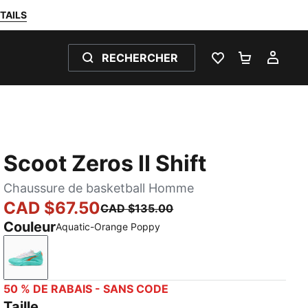
TAILS
RECHERCHER
LISTE DE SOUH
PANIER 0
MON
Scoot Zeros II Shift
Chaussure de basketball Homme
CAD $67.50
CAD $135.00
Couleur
Aquatic-Orange Poppy
Aquatic-Orange Poppy
50 % DE RABAIS - SANS CODE
Taille