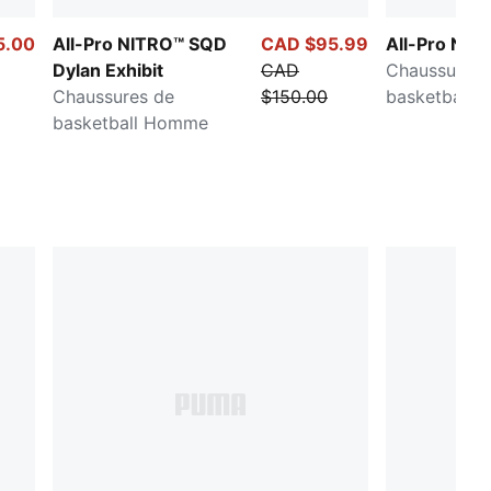
5.00
All-Pro NITRO™ SQD
CAD $95.99
All-Pro NIT
Dylan Exhibit
CAD
Chaussures 
Chaussures de
$150.00
basketball 
basketball Homme