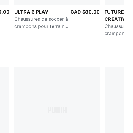
0.00
ULTRA 6 PLAY
CAD $80.00
FUTURE 9 
Chaussures de soccer à
CREATIVIT
crampons pour terrain
Chaussures 
gazon ou tapis d'herbe
crampons po
artificielle pour
gazon ou tap
adolescents
artificielle p
adolescents