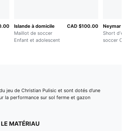
0.00
Islande à domicile
CAD $100.00
Neymar Jr. C
Maillot de soccer
Short d'entr
Enfant et adolescent
soccer Creat
enfants et a
 jeu de Christian Pulisic et sont dotés d’une
ur la performance sur sol ferme et gazon
 LE MATÉRIAU