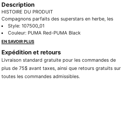
Description
HISTOIRE DU PRODUIT
Compagnons parfaits des superstars en herbe, les
chaussures de soccer à crampons TACTO II sont
Style
:
107500_01
inspirés du jeu de Christian Pulisic et sont dotés d’une
Couleur
:
PUMA Red-PUMA Black
doublure douce avec des tiges en maille souple pour
EN SAVOIR PLUS
un confort et un maintien optimaux. Ils sont conçus
Expédition et retours
pour la performance sur sol ferme et gazon
Livraison standard gratuite pour les commandes de
synthétique, du coup d’envoi au coup de sifflet final.
DÉTAILS
plus de 75$ avant taxes, ainsi que retours gratuits sur
Tige légère en maille
toutes les commandes admissibles.
Semelle extérieure en TPU légère convenant au
gazon naturel et synthétique.
FG/AG : Semelle d’usure pour terrain ferme/terrain
artificiel