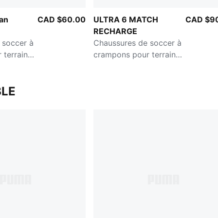
an
CAD $60.00
ULTRA 6 MATCH
CAD $9
RECHARGE
 soccer à
Chaussures de soccer à
 terrain
crampons pour terrain
 d'herbe
dur/terrain artificiel
ur enfants
Enfant et adolescent
LE