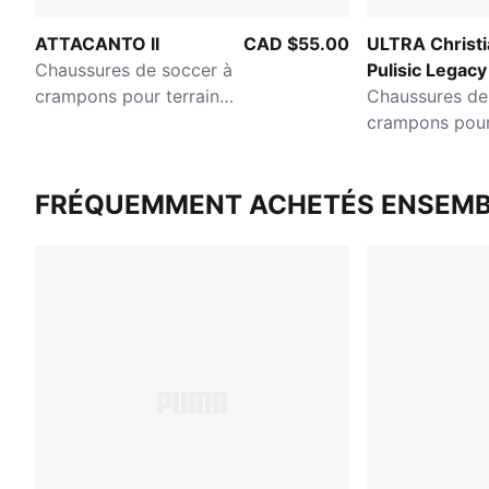
ATTACANTO II
CAD $55.00
ULTRA Christi
Chaussures de soccer à
Pulisic Legacy
crampons pour terrain
Chaussures de
dur/terrain artificiel
crampons pour
Enfant et adolescent
gazon ou tapis
artificielle po
FRÉQUEMMENT ACHETÉS ENSEMB