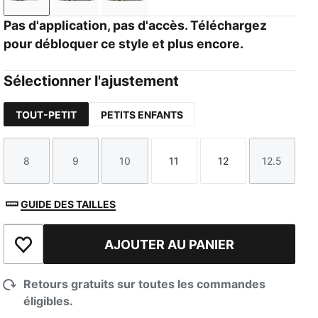
PUMA Red-PUMA Black
PUMA White-PUMA Black
PUMA Black-Electric Lime
Pas d'application, pas d'accès. Téléchargez
pour débloquer ce style et plus encore.
Sélectionner l'ajustement
TOUT-PETIT
PETITS ENFANTS
8
9
10
11
12
12.5
Taille
Taille
Taille
Taille
Taille
Taille
GUIDE DES TAILLES
AJOUTER AU PANIER
Ajouter à la liste de souhaits
Retours gratuits sur toutes les commandes
éligibles.