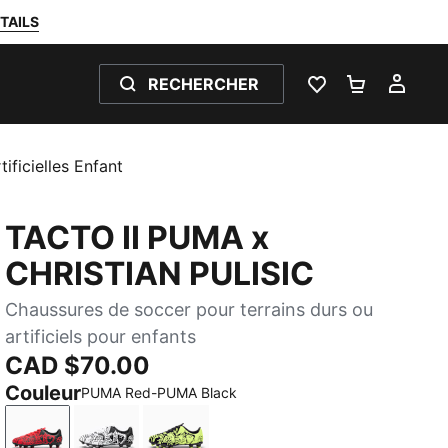
TAILS
RECHERCHER
LISTE DE SOUH
PANIER 0
MON
ficielles Enfant
TACTO II PUMA x
CHRISTIAN PULISIC
Chaussures de soccer pour terrains durs ou
artificiels pour enfants
CAD $70.00
Couleur
PUMA Red-PUMA Black