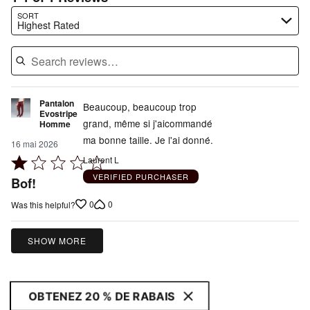
Search reviews…
SORT
Highest Rated
Pantalon
Beaucoup, beaucoup trop
Evostripe
grand, même si j'aicommandé
Homme
ma bonne taille. Je l'ai donné.
16 mai 2026
Rated
Laurent L
1
VERIFIED PURCHASER
Bof!
out
0
0
Was this helpful?
of
5
SHOW MORE
OBTENEZ 20 % DE RABAIS