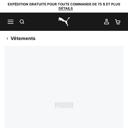
EXPÉDITION GRATUITE POUR TOUTE COMMANDE DE 75 $ ET PLUS
DÉTAILS
RECHERCHER
MON C
PA
PUMA.com
Vêtements