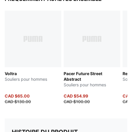
Voltra
Pacer Future Street
Rebo
Souliers pour hommes
Abstract
Soul
Souliers pour hommes
CAD $65.00
CAD $54.99
CAD
CAD $130.00
CAD $100.00
CAD