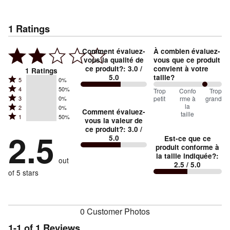
1
Ratings
Comment évaluez-
À combien évaluez-
vous la qualité de
vous que ce produit
ce produit?
:
3.0
/
convient à votre
1
Ratings
5.0
taille?
Rated
5
0%
Rated
4
50%
5
150
Trop
%
Confo
Trop
Rated
petit
rme à
grand
3
0%
4
stars
between
la
Rated
2
0%
3
stars
Comment évaluez-
by
taille
Trop
Rated
1
50%
2
stars
vous la valeur de
by
0%
1
petit
ce produit?
:
3.0
/
stars
by
2.5
50%
of
5.0
Est-ce que ce
stars
and
by
0%
of
produit conforme à
reviewers
by
0%
Conforme
of
la taille indiquée?
:
reviewers
out
50%
of
2.5
/ 5.0
à
reviewers
of
of 5 stars
reviewers
la
reviewers
taille
0 Customer Photos
1-1 of 1 Reviews