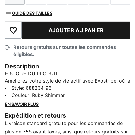
GUIDE DES TAILLES
AJOUTER AU PANIER
Ajouter à la liste de souhaits
Retours gratuits sur toutes les commandes
éligibles.
Description
HISTOIRE DU PRODUIT
Améliorez votre style de vie actif avec Evostripe, où la
performance rencontre le style. Conçue pour le
Style
:
688234_96
mouvement et inspirée du monde du sport, chaque
Couleur
:
Ruby Shimmer
pièce allie harmonieusement une esthétique élégante
EN SAVOIR PLUS
et moderne à des fonctionnalités technologiques
Expédition et retours
innovantes. Défini par l'emblématique bande PUMA
Livraison standard gratuite pour les commandes de
Formstrip, Evostripe est la fusion parfaite de
fonctionnalité et de style, vous permettant de bouger
plus de 75$ avant taxes, ainsi que retours gratuits sur