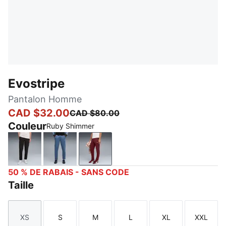
Evostripe
Pantalon Homme
CAD $32.00
CAD $80.00
Couleur
Ruby Shimmer
PUMA Black
Dark Indigo
Ruby Shimmer
50 % DE RABAIS - SANS CODE
Taille
XS
S
M
L
XL
XXL
Taille
Taille
Taille
Taille
Taille
Taille