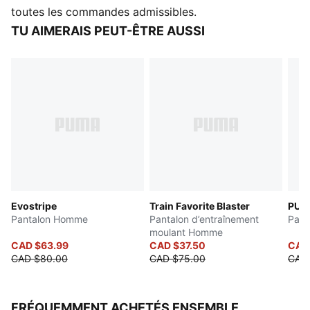
avec facilité et confiance.
toutes les commandes admissibles.
CARACTÉRISTIQUES ET AVANTAGES
TU AIMERAIS PEUT-ÊTRE AUSSI
dryCELL: Technologie performante conçue pour
évacuer l'humidité du corps et vous garder à l'abri de
la transpiration pendant l'exercice
DÉTAILS
Coupe :
: Régulière
Matériel principal : Spacer
Longueur : Régulière
Taille : Mi-haute
Poches : Poche latérale
Evostripe
Train Favorite Blaster
PUM
Ceinture élastique avec cordon de serrage interne
Pantalon Homme
Pantalon d’entraînement
Pant
moulant Homme
CAD $63.99
CAD $37.50
CAD
CAD $80.00
CAD $75.00
CAD
FRÉQUEMMENT ACHETÉS ENSEMBLE