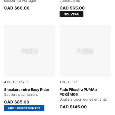
soccer du Portugal
adolescents
CAD $60.00
CAD $65.00
NOUVEAU
4
COULEURS
1
COULEUR
PUMA Black-PUMA White
Sneakers rétro Easy Rider
Energizing Yellow-PUMA Bl
Fade Pikachu PUMA x
Souliers pour juniors
POKÉMON
Souliers pour jeunes enfants
CAD $85.00
CAD $145.00
MEILLEURES VENTES