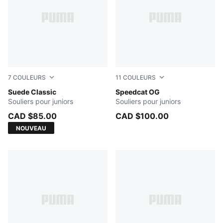
7
COULEURS
11
COULEURS
PUMA Black-PUMA White
Suede Classic
Pelé Yellow-PUMA Black
Speedcat OG
Souliers pour juniors
Souliers pour juniors
CAD $85.00
CAD $100.00
NOUVEAU