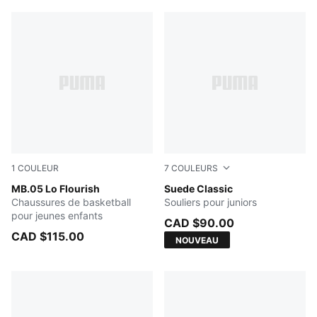
1
COULEUR
7
COULEURS
Fluro Green Pes-Fluro Yellow Pes
MB.05 Lo Flourish
Haute Coffee-PUMA White
Suede Classic
Chaussures de basketball
Souliers pour juniors
pour jeunes enfants
CAD $90.00
CAD $115.00
NOUVEAU