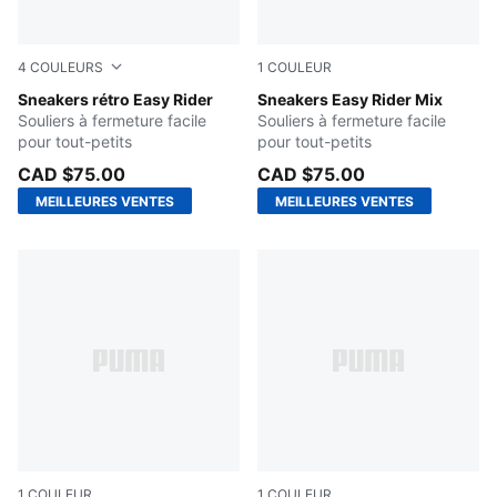
4
COULEURS
1
COULEUR
PUMA Black-PUMA White
Sneakers rétro Easy Rider
PUMA White-PUMA Black
Sneakers Easy Rider Mix
Souliers à fermeture facile
Souliers à fermeture facile
pour tout-petits
pour tout-petits
CAD $75.00
CAD $75.00
MEILLEURES VENTES
MEILLEURES VENTES
1
COULEUR
1
COULEUR