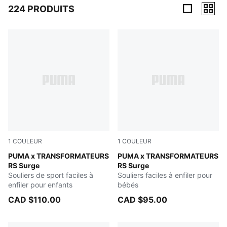
224 PRODUITS
224 Produits
1
COULEUR
1
COULEUR
Gray Echo-Moody Gray
PUMA x TRANSFORMATEURS
Gray Echo-Moody Gray
PUMA x TRANSFORMATEURS
RS Surge
RS Surge
Souliers de sport faciles à
Souliers faciles à enfiler pour
enfiler pour enfants
bébés
CAD $110.00
CAD $95.00