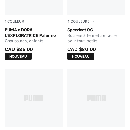
1
COULEUR
4
COULEURS
Mauve Glow-Warm White
PUMA x DORA
For All Time Red-PUMA Whi
Speedcat OG
L'EXPLORATRICE Palermo
Souliers à fermeture facile
Chaussures, enfants
pour tout-petits
CAD $85.00
CAD $80.00
NOUVEAU
NOUVEAU