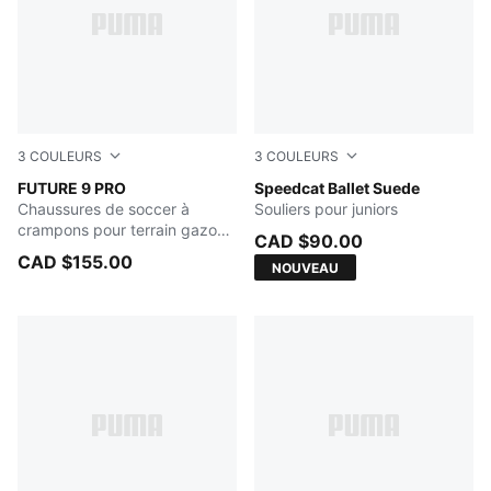
3
COULEURS
3
COULEURS
Poison Pink-Sun Stream-Bright Aqua-PUMA White
FUTURE 9 PRO
Pink Shimmer-PUMA White
Speedcat Ballet Suede
Chaussures de soccer à
Souliers pour juniors
crampons pour terrain gazon
CAD $90.00
ou tapis d'herbe artificielle
CAD $155.00
NOUVEAU
pour enfants