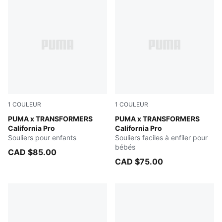
1
COULEUR
1
COULEUR
PUMA Black-Bright Mango Yellow
PUMA x TRANSFORMERS
PUMA Black-Bright Mango Y
PUMA x TRANSFORMERS
California Pro
California Pro
Souliers pour enfants
Souliers faciles à enfiler pour
bébés
CAD $85.00
CAD $75.00