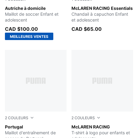
PUMA Red-PUMA Black
Autriche à domicile
Papaya
McLAREN RACING Essentials
Maillot de soccer Enfant et
Chandail à capuchon Enfant
adolescent
et adolescent
CAD $100.00
CAD $65.00
MEILLEURES VENTES
2
COULEURS
2
COULEURS
Club Red-Silver Mist
Portugal
PUMA BLACK
McLAREN RACING
Maillot d'entraînement de
T-shirt à logo pour enfants et