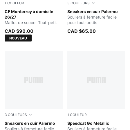
1
COULEUR
3
COULEURS
New Navy
CF Monterrey à domicile
PUMA White-Cool Light Gra
Sneakers en cuir Palermo
26/27
Souliers à fermeture facile
Maillot de soccer Tout-petit
pour tout-petits
CAD $90.00
CAD $65.00
NOUVEAU
3
COULEURS
1
COULEUR
PUMA White-Vapor Gray-Gum
Sneakers en cuir Palermo
PUMA Silver-PUMA White-P
Speedcat Go Metallic
Souliers à fermeture facile
Souliers à fermeture facile