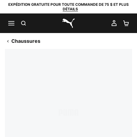
EXPÉDITION GRATUITE POUR TOUTE COMMANDE DE 75 $ ET PLUS
DÉTAILS
RECHERCHER
MON C
PA
PUMA.com
Chaussures