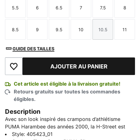
5.5
6
6.5
7
7.5
8
Taille
Taille
Taille
Taille
Taille
Taille
8.5
9
9.5
10
10.5
11
Taille
Taille
Taille
Taille
Taille
Taille
GUIDE DES TAILLES
AJOUTER AU PANIER
Ajouter à la liste de souhaits
Cet article est éligible à la livraison gratuite!
Retours gratuits sur toutes les commandes
éligibles.
Description
Avec son look inspiré des crampons d’athlétisme
PUMA Harambee des années 2000, la H-Street est
une icône intemporelle qui marie à la perfection
Style
:
405423_01