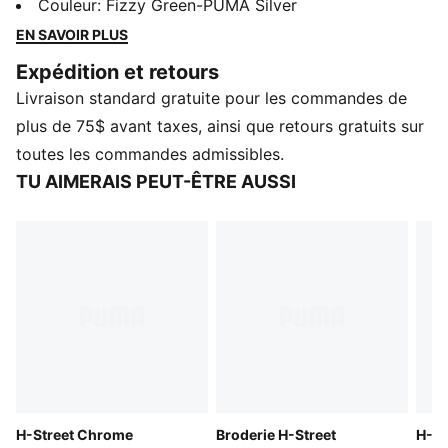
l’héritage de la course et l’ADN streetwear. Elle évoque
Couleur
:
Fizzy Green-PUMA Silver
sans détour l’âge d’or des années 2000, qui a vu
EN SAVOIR PLUS
fusionner ces deux univers. Cette saison, H-Street sort
Expédition et retours
des archives avec son empeigne légère, sa silhouette
Livraison standard gratuite pour les commandes de
discrète et son héritage de rue toujours intact.
DÉTAILS
plus de 75$ avant taxes, ainsi que retours gratuits sur
Coupe régulière
toutes les commandes admissibles.
Embout arrondi
TU AIMERAIS PEUT-ÊTRE AUSSI
Empeigne en maille
Fermeture à lacet
Type de talon : Plat
Doublure textile
Semelle plantaire moulée
semelle intercalaire en EVA
Semelle externe en caoutchouc
H-Street Chrome
Broderie H-Street
H-St