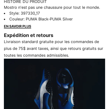
HISTOIRE DU PRODUIT
Mostro n'est pas une chaussure pour tout le monde.
Depuis plus de deux décennies, elle est portée par
Style
:
397330_17
ceux qui défient les conventions et évitent la norme.
Couleur
:
PUMA Black-PUMA Silver
Tirant son nom du mot italien signifiant monstre,
EN SAVOIR PLUS
Mostro est une création hybride qui s'inspire de deux
Expédition et retours
univers différents : les pointes de sprint élégantes des
Livraison standard gratuite pour les commandes de
années 60 et les chaussures de surf des années 80.
Aujourd’hui encore, elle continue de captiver par son
plus de 75$ avant taxes, ainsi que retours gratuits sur
design distinctif et sculptural, sa forme discrète et sa
toutes les commandes admissibles.
semelle à pointes avant-gardiste.
DÉTAILS
Tige en cuir
Coupe standard
Fermeture à lacets
Coupe basse
Détails de marque PUMA
Étiquette tissée sur la languette
Semelle intérieure en textile