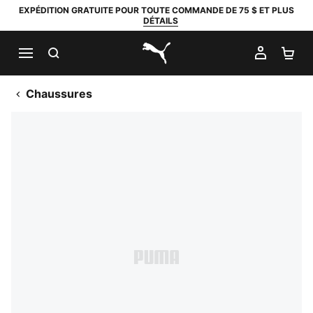
EXPÉDITION GRATUITE POUR TOUTE COMMANDE DE 75 $ ET PLUS
DÉTAILS
RECHERCHER
MON C
PA
PUMA.com
Chaussures