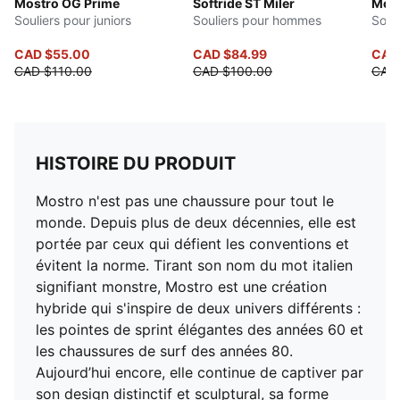
Mostro OG Prime
Softride ST Miler
Most
Souliers pour juniors
Souliers pour hommes
Souli
CAD $55.00
CAD $84.99
CAD
CAD $110.00
CAD $100.00
CAD
HISTOIRE DU PRODUIT
Mostro n'est pas une chaussure pour tout le
monde. Depuis plus de deux décennies, elle est
portée par ceux qui défient les conventions et
évitent la norme. Tirant son nom du mot italien
signifiant monstre, Mostro est une création
hybride qui s'inspire de deux univers différents :
les pointes de sprint élégantes des années 60 et
les chaussures de surf des années 80.
Aujourd’hui encore, elle continue de captiver par
son design distinctif et sculptural, sa forme