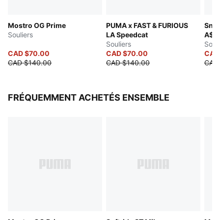
Mostro OG Prime
PUMA x FAST & FURIOUS
Snea
Souliers
LA Speedcat
A$A
Souliers
Souli
CAD $70.00
CAD $70.00
CAD
CAD $140.00
CAD $140.00
CAD
FRÉQUEMMENT ACHETÉS ENSEMBLE