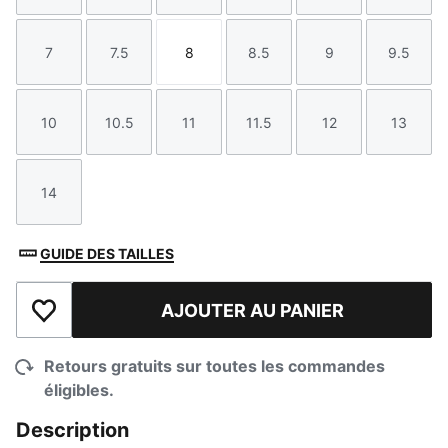
7
7.5
8
8.5
9
9.5
Taille
Taille
Taille
Taille
Taille
Taille
10
10.5
11
11.5
12
13
Taille
Taille
Taille
Taille
Taille
Taille
14
Taille
GUIDE DES TAILLES
AJOUTER AU PANIER
Ajouter à la liste de souhaits
Retours gratuits sur toutes les commandes
éligibles.
Description