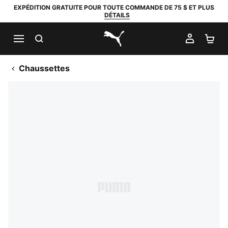
EXPÉDITION GRATUITE POUR TOUTE COMMANDE DE 75 $ ET PLUS
DÉTAILS
RECHERCHER
MON C
PA
PUMA.com
Chaussettes