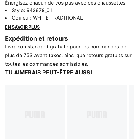
Énergisez chacun de vos pas avec ces chaussettes
rembourrées en tissu bouclette. Offrant un ajustement
Style
:
942978_01
parfait et un confort toute la journée, elles sont
Couleur
:
WHITE TRADITIONAL
parfaites pour les entraînements ou les sorties
EN SAVOIR PLUS
décontractées. Offertes en paquet de 3 pour plus de
Expédition et retours
commodité, elles apportent une énergie sportive à
Livraison standard gratuite pour les commandes de
vos essentiels du quotidien. La performance PUMA
classique pour affronter votre journée.
plus de 75$ avant taxes, ainsi que retours gratuits sur
DÉTAILS
toutes les commandes admissibles.
3 paires
TU AIMERAIS PEUT-ÊTRE AUSSI
Matériau principal : Tissu bouclette