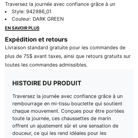
Traversez la journée avec confiance grâce à un
rembourrage en mi-tissu bouclette qui soutient
Style
:
942986_01
chaque mouvement. Conçues pour être portées toute
Couleur
:
DARK GREEN
la journée, ces chaussettes de marin offrent un
EN SAVOIR PLUS
ajustement sûr et une sensation de douceur, ce qui les
Expédition et retours
rend idéales pour les entraînements ou la détente.
Livraison standard gratuite pour les commandes de
Remplies d’énergie PUMA, elles sont votre premier
choix pour le confort et la performance à chaque pas.
plus de 75$ avant taxes, ainsi que retours gratuits sur
DÉTAILS
toutes les commandes admissibles.
6 paires
Matériau principal : Tissu bouclette
HISTOIRE DU PRODUIT
Traversez la journée avec confiance grâce à un
rembourrage en mi-tissu bouclette qui soutient
chaque mouvement. Conçues pour être portées
toute la journée, ces chaussettes de marin
offrent un ajustement sûr et une sensation de
douceur, ce qui les rend idéales pour les