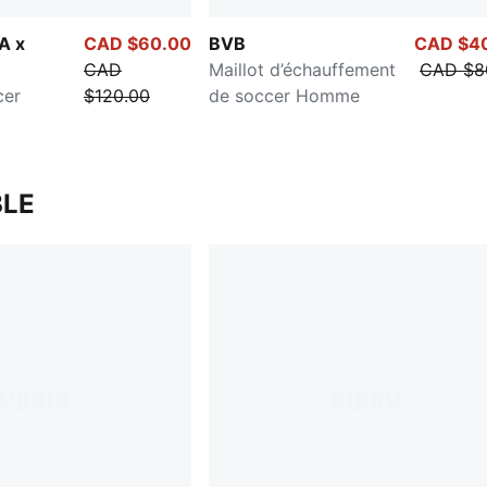
A x
CAD $60.00
BVB
CAD $4
CAD
Maillot d’échauffement
CAD $8
ity
cer
$120.00
de soccer Homme
LE