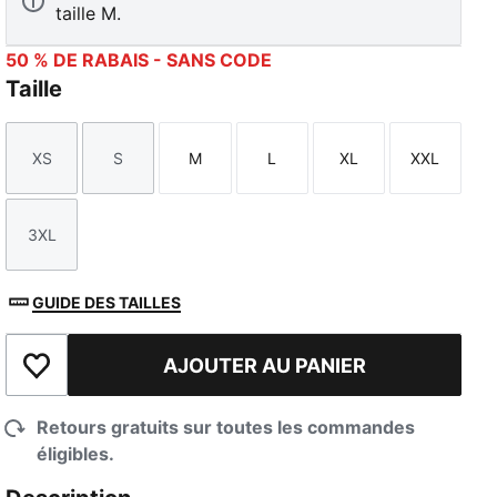
taille M.
50 % DE RABAIS - SANS CODE
Taille
XS
S
M
L
XL
XXL
Taille
Taille
Taille
Taille
Taille
Taille
3XL
Taille
GUIDE DES TAILLES
AJOUTER AU PANIER
Ajouter à la liste de souhaits
Retours gratuits sur toutes les commandes
éligibles.