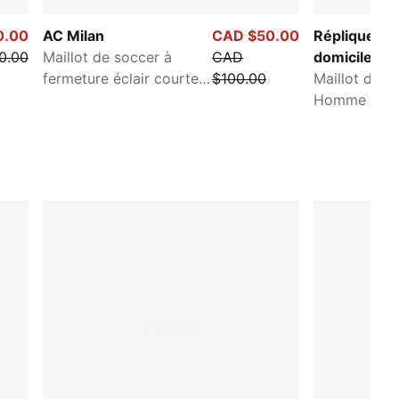
0.00
AC Milan
CAD $50.00
Réplique « à
0.00
Maillot de soccer à
CAD
domicile » 
fermeture éclair courte
$100.00
Manchester 
Maillot de s
Homme
Homme