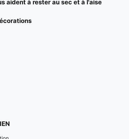
 aident à rester au sec et à l'aise
décorations
IEN
tion