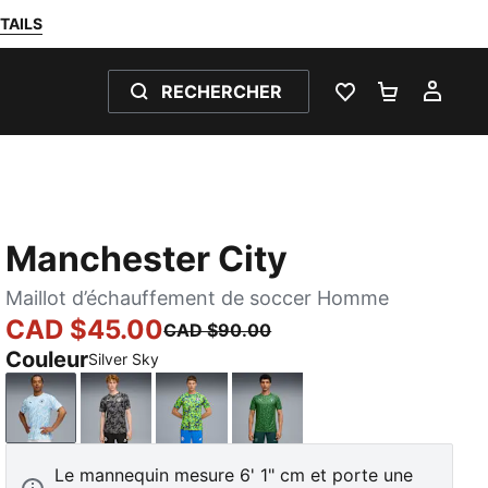
TAILS
RECHERCHER
LISTE DE SOUH
PANIER 0
MON
Manchester City
Maillot d’échauffement de soccer Homme
CAD $45.00
CAD $90.00
Couleur
Silver Sky
Silver Sky
PUMA Black-Flat Dark Gray
Pro Green-Hyperlink Blue
Green Terrain-Sport Green
Le mannequin mesure 6' 1" cm et porte une