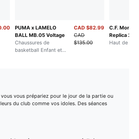
0.00
PUMA x LAMELO
CAD $82.99
C.F. Monte
BALL MB.05 Voltage
CAD
Replica 25/
Chaussures de
$135.00
Haut de so
basketball Enfant et
adolescent
 vous vous prépariez pour le jour de la partie ou
ouleurs du club comme vos idoles. Des séances