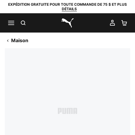
EXPÉDITION GRATUITE POUR TOUTE COMMANDE DE 75 $ ET PLUS
DÉTAILS
RECHERCHER
MON C
PA
PUMA.com
Maison