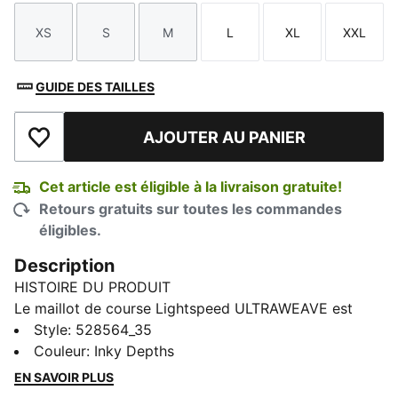
XS
S
M
L
XL
XXL
Taille
Taille
Taille
Taille
Taille
Taille
GUIDE DES TAILLES
AJOUTER AU PANIER
Ajouter à la liste de souhaits
Cet article est éligible à la livraison gratuite!
Retours gratuits sur toutes les commandes
éligibles.
Description
HISTOIRE DU PRODUIT
Le maillot de course Lightspeed ULTRAWEAVE est
ultra-léger, avec des coutures contrecollées et des
Style
:
528564_35
perforations ciblées là où vous en avez le plus besoin.
Couleur
:
Inky Depths
Conçu pour évacuer l'humidité et offrir une grande
EN SAVOIR PLUS
liberté de mouvement, il vous aidera à vous