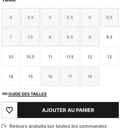
4
4.5
5
5.5
6
6.5
Taille
Taille
Taille
Taille
Taille
Taille
7
7.5
8
8.5
9
9.5
Taille
Taille
Taille
Taille
Taille
Taille
10
10.5
11
11.5
12
13
Taille
Taille
Taille
Taille
Taille
Taille
14
15
16
17
18
Taille
Taille
Taille
Taille
Taille
GUIDE DES TAILLES
AJOUTER AU PANIER
Ajouter à la liste de souhaits
Retours gratuits sur toutes les commandes