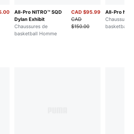
5.00
All-Pro NITRO™ SQD
CAD $95.99
All-Pro NIT
Dylan Exhibit
CAD
Chaussures 
Chaussures de
$150.00
basketball 
basketball Homme