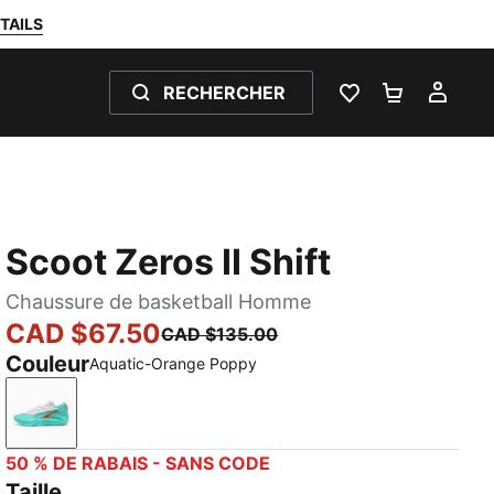
TAILS
RECHERCHER
LISTE DE SOUH
PANIER 0
MON
Scoot Zeros II Shift
Chaussure de basketball Homme
CAD $67.50
CAD $135.00
Couleur
Aquatic-Orange Poppy
Aquatic-Orange Poppy
50 % DE RABAIS - SANS CODE
Taille