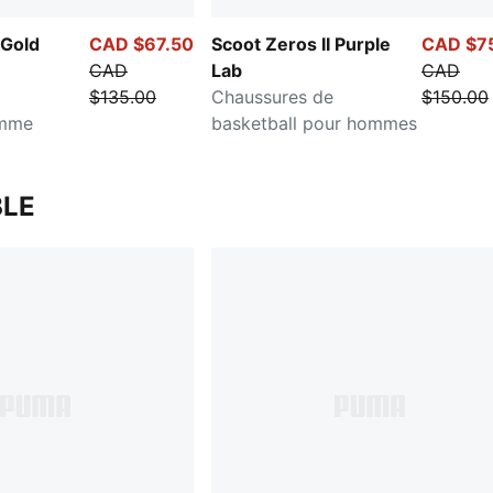
 Gold
CAD $67.50
Scoot Zeros II Purple
CAD $7
CAD
Lab
CAD
$135.00
Chaussures de
$150.00
omme
basketball pour hommes
LE