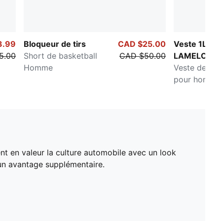
3.99
Bloqueur de tirs
CAD $25.00
Veste 1Lov
5.00
Short de basketball
CAD $50.00
LAMELO BA
Homme
Veste de bas
pour homme
nt en valeur la culture automobile avec un look
un avantage supplémentaire.