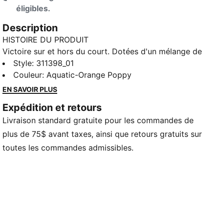
éligibles.
Description
HISTOIRE DU PRODUIT
Victoire sur et hors du court. Dotées d'un mélange de
suède et de maille synthétiques, ces chaussures
Style
:
311398_01
mettent en valeur la culture automobile avec un look
Couleur
:
Aquatic-Orange Poppy
rapide et une semelle en caoutchouc inspirée des 7
EN SAVOIR PLUS
engrenages Henderson. Le logo Scoot de PUMA
Expédition et retours
ajoute un avantage supplémentaire.
Livraison standard gratuite pour les commandes de
DÉTAILS
plus de 75$ avant taxes, ainsi que retours gratuits sur
toutes les commandes admissibles.
Largeur régulière
Mélange de matériaux supérieurs avec suède
synthétique et maille Fermeture à lacets
Œillet sur l’empeigne mettant en valeur l'esprit et le
dynamisme de la culture automobile
Mélange de suède et mailles synthétiques pour une