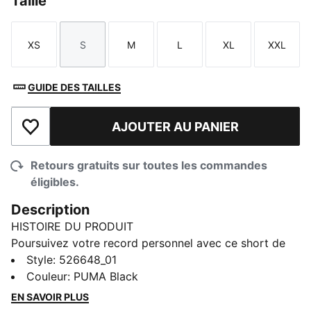
Taille
XS
S
M
L
XL
XXL
Taille
Taille
Taille
Taille
Taille
Taille
GUIDE DES TAILLES
AJOUTER AU PANIER
Ajouter à la liste de souhaits
Retours gratuits sur toutes les commandes
éligibles.
Description
HISTOIRE DU PRODUIT
Poursuivez votre record personnel avec ce short de
course ultra léger. Doté d’une taille élastique en maille
Style
:
526648_01
avec deux cordons de serrage, de poches intérieures
Couleur
:
PUMA Black
au slip et de la technologie dryCELL pour vous garder
EN SAVOIR PLUS
au sec. Sentez-vous invincible et prêt pour la course