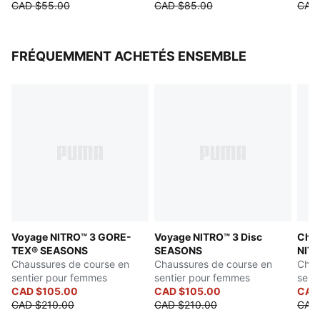
CAD $55.00
CAD $85.00
CAD 
FRÉQUEMMENT ACHETÉS ENSEMBLE
Voyage NITRO™ 3 GORE-
Voyage NITRO™ 3 Disc
Chau
TEX® SEASONS
SEASONS
NIT
Chaussures de course en
Chaussures de course en
Chau
sentier pour femmes
sentier pour femmes
sent
CAD $105.00
CAD $105.00
CAD
CAD $210.00
CAD $210.00
CAD