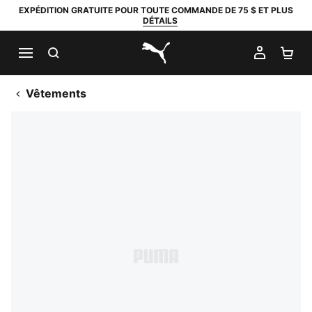
EXPÉDITION GRATUITE POUR TOUTE COMMANDE DE 75 $ ET PLUS
DÉTAILS
RECHERCHER
MON C
PA
PUMA.com
Vêtements