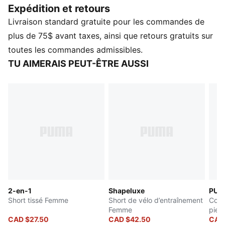
Expédition et retours
grâce au design axé sur la performance de PUMA.
Livraison standard gratuite pour les commandes de
Allons-y!
CARACTÉRISTIQUES ET AVANTAGES
plus de 75$ avant taxes, ainsi que retours gratuits sur
Contenu recyclé : fabriqué à partir de matériaux 100 %
toutes les commandes admissibles.
recyclés, à l’exclusion des finitions
TU AIMERAIS PEUT-ÊTRE AUSSI
dryCELL : Technologie conçue pour évacuer l’humidité
du corps et éloigner la transpiration pendant l’exercice
physique
ULTRAWEAVE : Tissu technique ultraléger et
quadriextensible qui réduit le poids et la friction.
Conçus pour les athlètes voulant plus de rapidité et de
puissance
DÉTAILS
Coupe standard
Matériau façonné
2-en-1
Shapeluxe
PUM
Longueur au-dessus des genoux
Short tissé Femme
Short de vélo d’entraînement
Coll
Taille haute.
Femme
pied
Détails de marque PUMA
CAD $27.50
CAD $42.50
pour
CAD