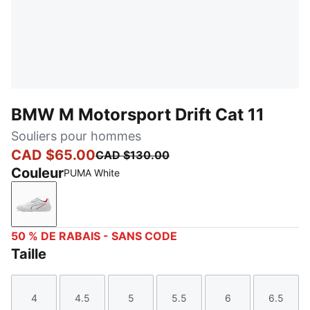
BMW M Motorsport Drift Cat 11
Souliers pour hommes
CAD $65.00
CAD $130.00
Couleur
PUMA White
PUMA White
50 % DE RABAIS - SANS CODE
Taille
4
4.5
5
5.5
6
6.5
Taille
Taille
Taille
Taille
Taille
Taille