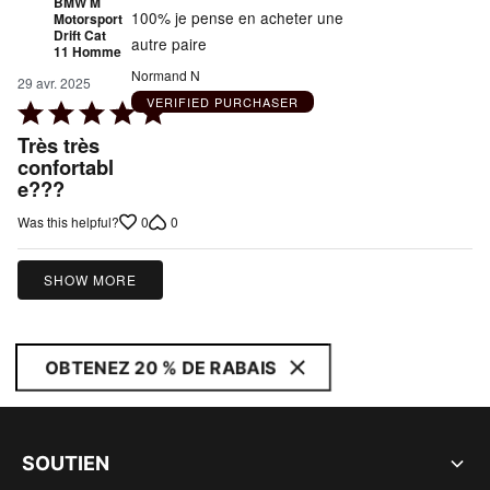
BMW M
100% je pense en acheter une
Motorsport
Drift Cat
autre paire
11 Homme
Normand N
29 avr. 2025
VERIFIED PURCHASER
Rated
5
Très très
out
confortabl
e???
of
5
0
0
Was this helpful?
SHOW MORE
OBTENEZ 20 % DE RABAIS
SOUTIEN