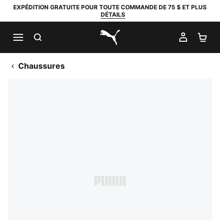
EXPÉDITION GRATUITE POUR TOUTE COMMANDE DE 75 $ ET PLUS
DÉTAILS
RECHERCHER
MON C
PA
PUMA.com
Chaussures