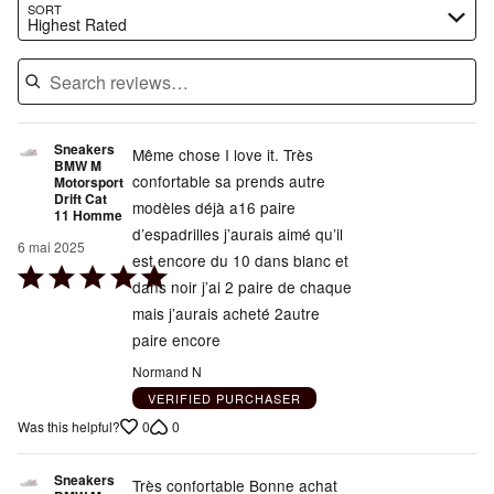
Search reviews…
SORT
Highest Rated
Sneakers
Même chose I love it. Très
BMW M
confortable sa prends autre
Motorsport
Drift Cat
modèles déjà a16 paire
11 Homme
d’espadrilles j’aurais aimé qu’il
6 mai 2025
est encore du 10 dans blanc et
Rated
dans noir j’ai 2 paire de chaque
5
mais j’aurais acheté 2autre
out
paire encore
of
Normand N
5
VERIFIED PURCHASER
0
0
Was this helpful?
Sneakers
Très confortable Bonne achat