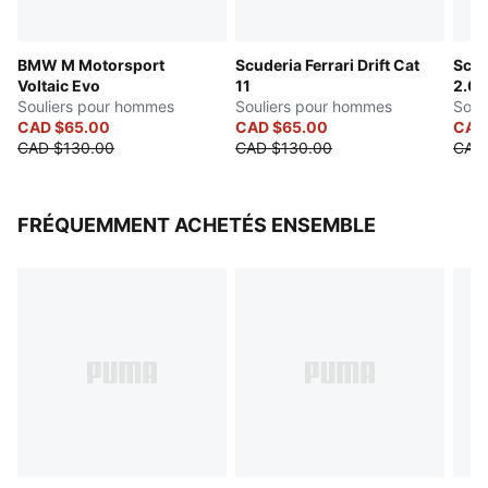
Détails de la perforation
Détails de marque BMW M Motorsport
BMW M Motorsport
Scuderia Ferrari Drift Cat
Scud
Détails de marque PUMA
Voltaic Evo
11
2.0
Souliers pour hommes
Souliers pour hommes
Soul
CAD $65.00
CAD $65.00
CAD
CAD $130.00
CAD $130.00
CAD 
FRÉQUEMMENT ACHETÉS ENSEMBLE