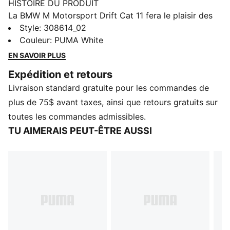
HISTOIRE DU PRODUIT
La BMW M Motorsport Drift Cat 11 fera le plaisir des
partisans, fusionnant élégance et performance
Style
:
308614_02
maximale. Membre de la famille Cat, cette chaussure
Couleur
:
PUMA White
emblématique est dotée d’une tige en cuir synthétique
EN SAVOIR PLUS
épuré et du célèbre coloris de BMW avec le logo
Expédition et retours
d’hélice de la marque. La Drift Cat Decima est la
Livraison standard gratuite pour les commandes de
chaussure parfaite pour un partisan de BMW
Motorsport, représentant bien PUMA Motorsport et
plus de 75$ avant taxes, ainsi que retours gratuits sur
BMW M Motorsport, et est un incontournable pour
toutes les commandes admissibles.
tous ceux qui veulent une chaussure classique, mais
TU AIMERAIS PEUT-ÊTRE AUSSI
avec une touche moderne.
CARACTÉRISTIQUES ET AVANTAGES
La tige des chaussures est composée d’au moins 20 %
de matériaux recyclés.
DÉTAILS
Largeur régulière
Tige synthétique
Fermeture à lacets