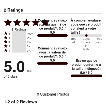
2
Ratings
Comment évaluez-
À combien évaluez-
vous la qualité de
vous que ce produit
ce produit?
:
5.0
/
convient à votre
2
Ratings
5.0
taille?
Rated
5
100%
Rated
4
0%
5
100
Trop
%
Confo
Trop
Rated
petit
rme à
grand
3
0%
4
stars
between
la
Rated
2
0%
3
stars
Comment évaluez-
by
taille
Trop
Rated
1
0%
2
stars
vous la valeur de
by
100%
1
petit
ce produit?
:
5.0
/
stars
by
5.0
0%
of
5.0
Est-ce que ce
stars
and
by
0%
of
produit conforme à
reviewers
by
0%
Conforme
of
la taille indiquée?
:
reviewers
out
0%
of
5.0
/ 5.0
à
reviewers
of
of 5 stars
reviewers
la
reviewers
taille
0 Customer Photos
1-2 of 2 Reviews