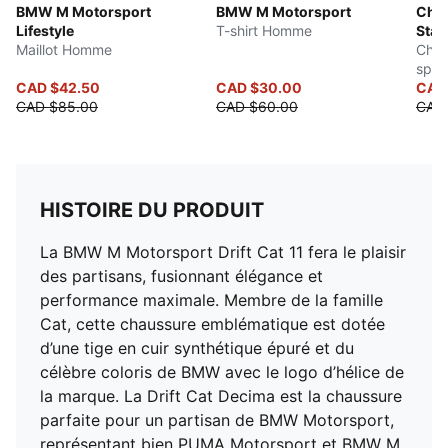
BMW M Motorsport
BMW M Motorsport
Chan
Lifestyle
T-shirt Homme
Sta
Maillot Homme
Moto
Chan
spor
CAD $42.50
CAD $30.00
hom
CAD
CAD $85.00
CAD $60.00
CAD
HISTOIRE DU PRODUIT
La BMW M Motorsport Drift Cat 11 fera le plaisir
des partisans, fusionnant élégance et
performance maximale. Membre de la famille
Cat, cette chaussure emblématique est dotée
d’une tige en cuir synthétique épuré et du
célèbre coloris de BMW avec le logo d’hélice de
la marque. La Drift Cat Decima est la chaussure
parfaite pour un partisan de BMW Motorsport,
représentant bien PUMA Motorsport et BMW M