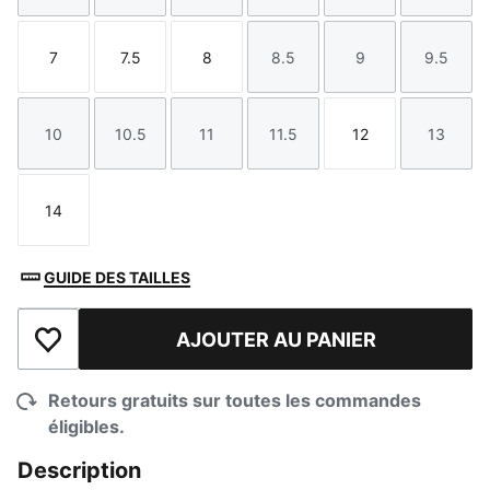
7
7.5
8
8.5
9
9.5
Taille
Taille
Taille
Taille
Taille
Taille
10
10.5
11
11.5
12
13
Taille
Taille
Taille
Taille
Taille
Taille
14
Taille
GUIDE DES TAILLES
AJOUTER AU PANIER
Ajouter à la liste de souhaits
Retours gratuits sur toutes les commandes
éligibles.
Description