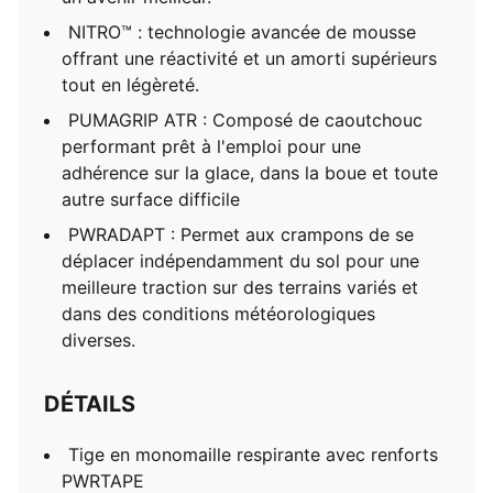
PWRADAPT pour un support multi-terrain et multi-
météo.
NITRO™ : technologie avancée de mousse
Niveau d’amorti : Max
offrant une réactivité et un amorti supérieurs
Pronation des souliers : Neutre
tout en légèreté.
Inclinaison talon-orteil : 6 mm
PUMAGRIP ATR : Composé de caoutchouc
performant prêt à l'emploi pour une
adhérence sur la glace, dans la boue et toute
autre surface difficile
PWRADAPT : Permet aux crampons de se
déplacer indépendamment du sol pour une
meilleure traction sur des terrains variés et
dans des conditions météorologiques
diverses.
DÉTAILS
Tige en monomaille respirante avec renforts
PWRTAPE