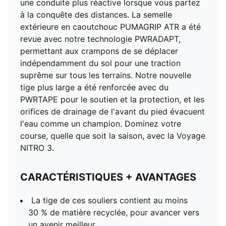
une conduite plus réactive lorsque vous partez
NITRO™ : technologie avancée de mousse offrant une
à la conquête des distances. La semelle
réactivité et un amorti supérieurs tout en légèreté.
extérieure en caoutchouc PUMAGRIP ATR a été
PUMAGRIP ATR : Composé de caoutchouc performant
revue avec notre technologie PWRADAPT,
prêt à l'emploi pour une adhérence sur la glace, dans
permettant aux crampons de se déplacer
la boue et toute autre surface difficile
indépendamment du sol pour une traction
PWRADAPT : Permet aux crampons de se déplacer
suprême sur tous les terrains. Notre nouvelle
indépendamment du sol pour une meilleure traction
tige plus large a été renforcée avec du
sur des terrains variés et dans des conditions
PWRTAPE pour le soutien et la protection, et les
météorologiques diverses.
orifices de drainage de l'avant du pied évacuent
DÉTAILS
l'eau comme un champion. Dominez votre
Tige en monomaille respirante avec renforts PWRTAPE
course, quelle que soit la saison, avec la Voyage
Système d'ajustement adaptatif offrant un verrouillage
NITRO 3.
sûr au niveau du milieu du pied
Orifices de drainage à l’avant du pied
CARACTÉRISTIQUES + AVANTAGES
Semelle intercalaire en mousse NITRO™
Les évasements latéraux au milieu du pied améliorent
La tige de ces souliers contient au moins
le soutien de la cheville
30 % de matière recyclée, pour avancer vers
Semelle extérieure PUMAGRIP ATR avec crampons
un avenir meilleur.