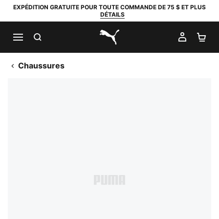
EXPÉDITION GRATUITE POUR TOUTE COMMANDE DE 75 $ ET PLUS
DÉTAILS
RECHERCHER
MON C
PA
PUMA.com
Chaussures