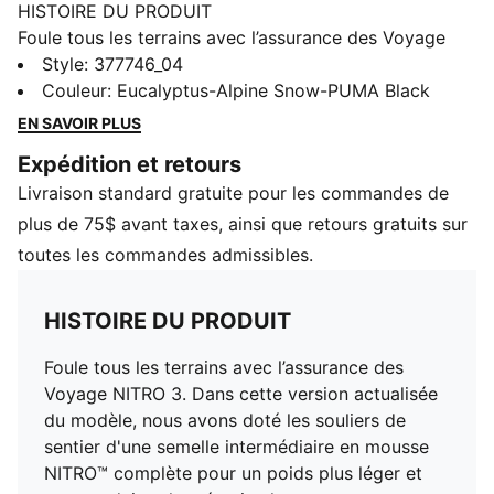
HISTOIRE DU PRODUIT
Foule tous les terrains avec l’assurance des Voyage
NITRO 3. Dans cette version actualisée du modèle,
Style
:
377746_04
nous avons doté les souliers de sentier d'une semelle
Couleur
:
Eucalyptus-Alpine Snow-PUMA Black
intermédiaire en mousse NITRO™ complète pour un
EN SAVOIR PLUS
poids plus léger et une conduite plus réactive lorsque
Expédition et retours
vous partez à la conquête des distances. La semelle
Livraison standard gratuite pour les commandes de
extérieure en caoutchouc PUMAGRIP ATR a été revue
avec notre technologie PWRADAPT, permettant aux
plus de 75$ avant taxes, ainsi que retours gratuits sur
crampons de se déplacer indépendamment du sol
toutes les commandes admissibles.
pour une traction suprême sur tous les terrains. Notre
nouvelle tige plus large a été renforcée avec du
HISTOIRE DU PRODUIT
PWRTAPE pour le soutien et la protection, et les
orifices de drainage de l'avant du pied évacuent l'eau
Foule tous les terrains avec l’assurance des
comme un champion. Dominez votre course, quelle
Voyage NITRO 3. Dans cette version actualisée
que soit la saison, avec la Voyage NITRO 3.
du modèle, nous avons doté les souliers de
CARACTÉRISTIQUES + AVANTAGES
sentier d'une semelle intermédiaire en mousse
La tige de ces souliers contient au moins 30 % de
NITRO™ complète pour un poids plus léger et
matière recyclée, pour avancer vers un avenir meilleur.