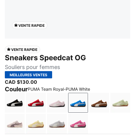
VENTE RAPIDE
VENTE RAPIDE
Sneakers Speedcat OG
Souliers pour femmes
MEILLEURES VENTES
CAD $130.00
Couleur
PUMA Team Royal-PUMA White
PUMA Black-PUMA White
For All Time Red-PUMA White
Whisp Of Pink-PUMA White
PUMA Team Royal-PUMA
Haute Coffee-F
Pistac
Mauve Mist-Raisin
Pale Lemon-Gum
Vibrant Silver-Gum
Pink Opal-Vapor Gray