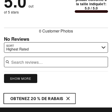
5.0
reviewers
by
0%
Conforme
of
la taille indiquée?
:
reviewers
out
0%
of
5.0
/ 5.0
à
reviewers
of
of 5 stars
reviewers
la
reviewers
taille
0 Customer Photos
No Reviews
Search reviews…
SORT
Highest Rated
SHOW MORE
OBTENEZ 20 % DE RABAIS