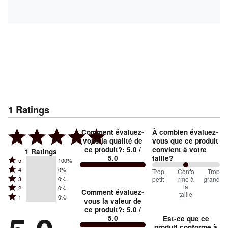
1
Ratings
Comment évaluez-
À combien évaluez-
vous la qualité de
vous que ce produit
ce produit?
:
5.0
/
convient à votre
1
Ratings
5.0
taille?
Rated
5
100%
Rated
4
0%
5
100
Trop
%
Confo
Trop
Rated
petit
rme à
grand
3
0%
4
stars
between
la
Rated
2
0%
3
stars
Comment évaluez-
by
taille
Trop
Rated
1
0%
2
stars
vous la valeur de
by
100%
1
petit
ce produit?
:
5.0
/
stars
by
0%
of
5.0
Est-ce que ce
stars
and
by
0%
of
produit conforme à