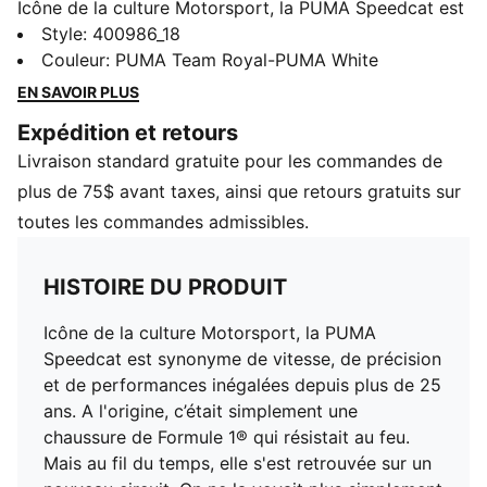
Icône de la culture Motorsport, la PUMA Speedcat est
synonyme de vitesse, de précision et de performances
Style
:
400986_18
inégalées depuis plus de 25 ans. A l'origine, c’était
Couleur
:
PUMA Team Royal-PUMA White
simplement une chaussure de Formule 1® qui résistait
EN SAVOIR PLUS
au feu. Mais au fil du temps, elle s'est retrouvée sur un
Expédition et retours
nouveau circuit. On ne la voyait plus simplement
Livraison standard gratuite pour les commandes de
autour du circuit de Monaco. La Speedcat s'installait
dans les rues des capitales mondiales de la mode.
plus de 75$ avant taxes, ainsi que retours gratuits sur
Enveloppée dans du suède souple et un cuir de
toutes les commandes admissibles.
grande qualité, cette paire est rééditée dans ses
coloris rouges et noirs d'origine avec un nouveau logo
HISTOIRE DU PRODUIT
PUMA Cat à l'avant.
CARACTÉRISTIQUES ET AVANTAGES
Icône de la culture Motorsport, la PUMA
IMEVA : IMEVA : matériau de PUMA apportant légèreté
Speedcat est synonyme de vitesse, de précision
et confort
et de performances inégalées depuis plus de 25
Les produits en cuir de PUMA soutiennent une
ans. A l'origine, c’était simplement une
fabrication responsable via le Leather Working
chaussure de Formule 1® qui résistait au feu.
Group.www.leatherworkinggroup.com
Mais au fil du temps, elle s'est retrouvée sur un
DÉTAILS