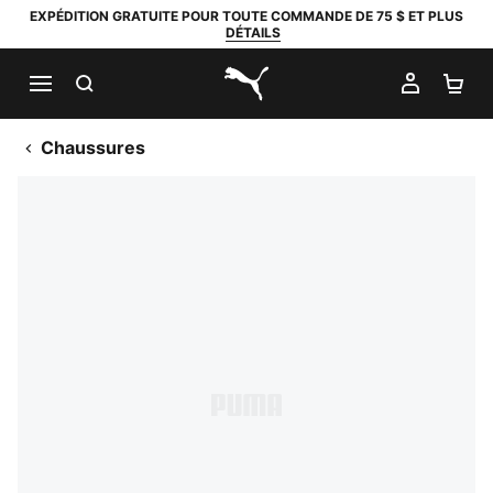
EXPÉDITION GRATUITE POUR TOUTE COMMANDE DE 75 $ ET PLUS
DÉTAILS
RECHERCHER
MON C
PA
PUMA.com
Chaussures