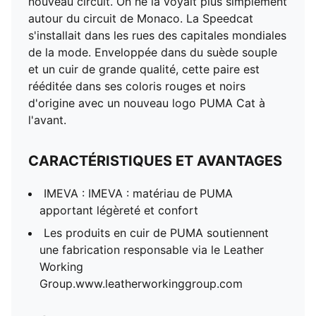
nouveau circuit. On ne la voyait plus simplement
Tige en cuir
autour du circuit de Monaco. La Speedcat
Semelle intermédiaire en caoutchouc
s'installait dans les rues des capitales mondiales
Semelle extérieure en caoutchouc
de la mode. Enveloppée dans du suède souple
Bande PUMA Formstrip en suède
et un cuir de grande qualité, cette paire est
Logo PUMA Cat brodé sur le bout du pied
rééditée dans ses coloris rouges et noirs
d'origine avec un nouveau logo PUMA Cat à
l'avant.
CARACTÉRISTIQUES ET AVANTAGES
IMEVA : IMEVA : matériau de PUMA
apportant légèreté et confort
Les produits en cuir de PUMA soutiennent
une fabrication responsable via le Leather
Working
Group.www.leatherworkinggroup.com