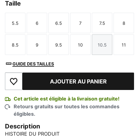
Taille
5.5
6
6.5
7
7.5
8
Taille
Taille
Taille
Taille
Taille
Taille
8.5
9
9.5
10
10.5
11
Taille
Taille
Taille
Taille
Taille
Taille
GUIDE DES TAILLES
AJOUTER AU PANIER
Ajouter à la liste de souhaits
Cet article est éligible à la livraison gratuite!
Retours gratuits sur toutes les commandes
éligibles.
Description
HISTOIRE DU PRODUIT