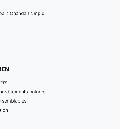
pal : Chandail simple
IEN
vers
our vêtements colorés
s semblables
tion