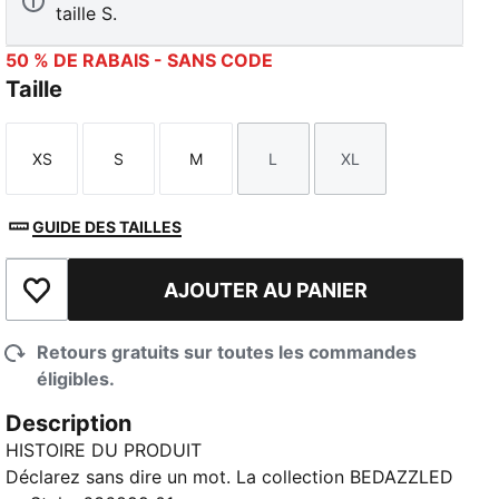
taille S.
50 % DE RABAIS - SANS CODE
Taille
XS
S
M
L
XL
Taille
Taille
Taille
Taille
Taille
GUIDE DES TAILLES
AJOUTER AU PANIER
Ajouter à la liste de souhaits
Retours gratuits sur toutes les commandes
éligibles.
Description
HISTOIRE DU PRODUIT
Déclarez sans dire un mot. La collection BEDAZZLED