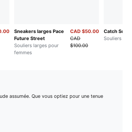
0.00
Sneakers larges Pace
CAD $50.00
Catch Soleil
Future Street
CAD
Souliers po
Souliers larges pour
$100.00
femmes
itude assumée. Que vous optiez pour une tenue