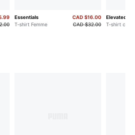
5.99
Essentials
CAD $16.00
Elevated Ess
2.00
T-shirt Femme
CAD $32.00
T-shirt côt