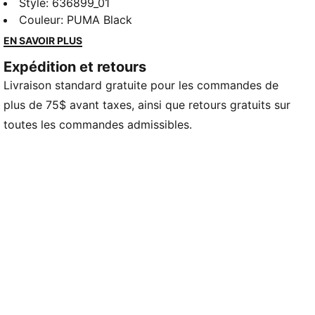
affirme son style avec un design audacieux et une
Style
:
636899_01
attitude assumée. Que vous optiez pour une tenue
Couleur
:
PUMA Black
élégante ou décontractée, ces modèles apportent
EN SAVOIR PLUS
éclat, originalité et dynamisme à votre look quotidien.
Expédition et retours
CARACTÉRISTIQUES ET AVANTAGES
Livraison standard gratuite pour les commandes de
Fabriqué avec au moins 20 % de coton recyclé.
DÉTAILS
plus de 75$ avant taxes, ainsi que retours gratuits sur
Coupe : Décontractée
toutes les commandes admissibles.
Type de matériau principal : Chandail simple
Col : Col rond
Manches courtes
Longueur : Court
Logo Rhinestone