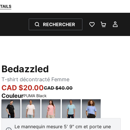
TAILS
RECHERCHER
LISTE DE SOUH
PANIER 0
MON
Bedazzled
T-shirt décontracté Femme
CAD $20.00
CAD $40.00
Couleur
PUMA Black
PUMA Black
Jasmine Flower
Rosy Outlook
Seafoam
Intense Lavender
Le mannequin mesure 5' 9" cm et porte une