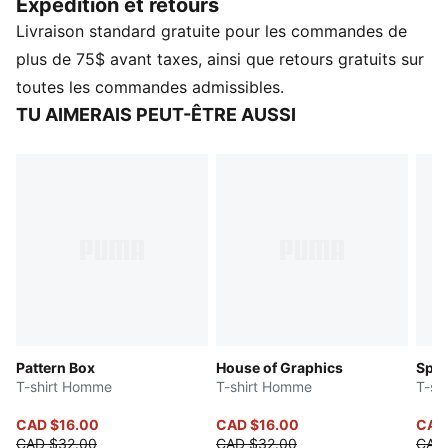
Expédition et retours
d’énergie PUMA classique, ce t-shirt vous
Livraison standard gratuite pour les commandes de
accompagne partout où votre journée vous mène.
CARACTÉRISTIQUES ET AVANTAGES
plus de 75$ avant taxes, ainsi que retours gratuits sur
Contient au moins 20 % de matière recyclée
toutes les commandes admissibles.
DÉTAILS
TU AIMERAIS PEUT-ÊTRE AUSSI
Coupe : régulière
Matériau principal : jersey simple
Col : col rond
Manches courtes
Pattern Box
House of Graphics
Spor
T-shirt Homme
T-shirt Homme
T-sh
CAD $16.00
CAD $16.00
CAD
CAD $32.00
CAD $32.00
CAD