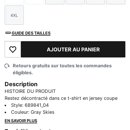
4XL
Taille
GUIDE DES TAILLES
AJOUTER AU PANIER
Ajouter à la liste de souhaits
Retours gratuits sur toutes les commandes
éligibles.
Description
HISTOIRE DU PRODUIT
Restez décontracté dans ce t-shirt en jersey coupe
classique fabriqué à partir d’un mélange de coton
Style
:
689841_04
doux. Parfait pour les sorties décontractées ou les
Couleur
:
Gray Skies
courses de la fin de semaine, c’est l’option de choix
EN SAVOIR PLUS
pour un confort et un style faciles. Fini avec une dose