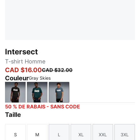
Intersect
T-shirt Homme
CAD $16.00
CAD $32.00
Couleur
Gray Skies
PUMA Black
Green Terrain
Gray Skies
50 % DE RABAIS - SANS CODE
Taille
S
M
L
XL
XXL
3XL
Taille
Taille
Taille
Taille
Taille
Taille