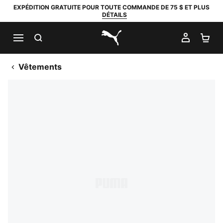
EXPÉDITION GRATUITE POUR TOUTE COMMANDE DE 75 $ ET PLUS
DÉTAILS
RECHERCHER
MON C
PA
PUMA.com
Vêtements