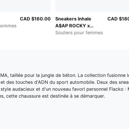
CAD $160.00
Sneakers Inhale
CAD $18
 hommes
A$AP ROCKY x
PUMA
Souliers pour femmes
, taillée pour la jungle de béton. La collection fusionne l
es et des touches d'ADN du sport automobile. Deux des sn
tyle audacieux et d'un nouveau favori personnel Flacko : 
s, cette chaussure est destinée à se démarquer.