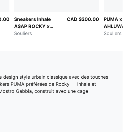
0.00
Sneakers Inhale
CAD $200.00
PUMA x
A$AP ROCKY x
AHLUWALIA
PUMA
Souliers
Souliers po
e design style urbain classique avec des touches
eakers PUMA préférées de Rocky — Inhale et
Mostro Gabbia, construit avec une cage