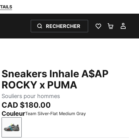
TAILS
RECHERCHER
LISTE DE SOUH
PANIER 0
MON
Sneakers Inhale A$AP
ROCKY x PUMA
Souliers pour hommes
CAD $180.00
Couleur
Team Silver-Flat Medium Gray
Team Silver-Flat Medium Gray