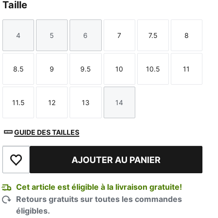
Taille
4
5
6
7
7.5
8
Taille
Taille
Taille
Taille
Taille
Taille
8.5
9
9.5
10
10.5
11
Taille
Taille
Taille
Taille
Taille
Taille
11.5
12
13
14
Taille
Taille
Taille
Taille
GUIDE DES TAILLES
AJOUTER AU PANIER
Ajouter à la liste de souhaits
Cet article est éligible à la livraison gratuite!
Retours gratuits sur toutes les commandes
éligibles.