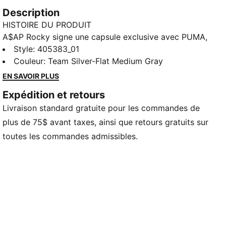
Description
HISTOIRE DU PRODUIT
A$AP Rocky signe une capsule exclusive avec PUMA,
taillée pour la jungle de béton. La collection fusionne
Style
:
405383_01
le design style urbain classique avec des touches de
Couleur
:
Team Silver-Flat Medium Gray
couleurs saisissantes, des textures techniques et des
EN SAVOIR PLUS
touches d'ADN du sport automobile. Deux des
Expédition et retours
sneakers PUMA préférées de Rocky — Inhale et
Livraison standard gratuite pour les commandes de
Mostro OG — reviennent aux côtés d'un nouveau
style audacieux et d'un nouveau favori personnel
plus de 75$ avant taxes, ainsi que retours gratuits sur
Flacko : Mostro Gabbia, construit avec une cage
toutes les commandes admissibles.
amovible. Courageuse, audacieuse et sans excuses,
cette chaussure est destinée à se démarquer.
DÉTAILS
Ajustement : Régulière
Type d'embout : Arrondi
Fermeture : Lacets
Type de talon :