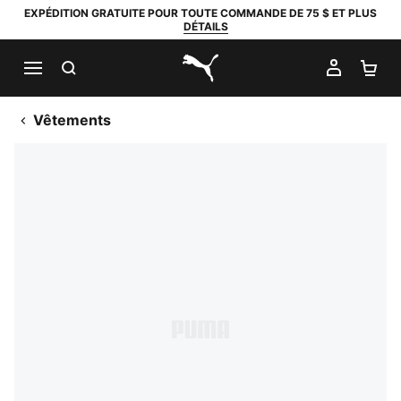
EXPÉDITION GRATUITE POUR TOUTE COMMANDE DE 75 $ ET PLUS
DÉTAILS
RECHERCHER
MON C
PA
PUMA.com
Vêtements