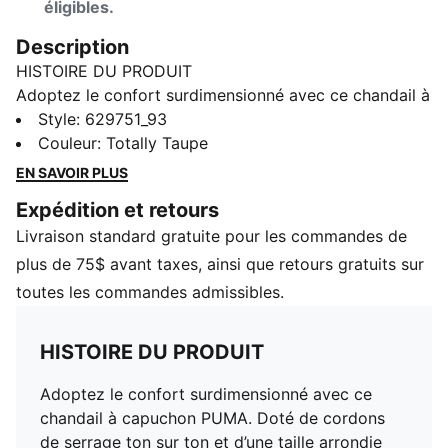
éligibles.
Description
HISTOIRE DU PRODUIT
Adoptez le confort surdimensionné avec ce chandail à
capuchon PUMA. Doté de cordons de serrage ton sur
Style
:
629751_93
ton et d’une taille arrondie pour un look moderne, c’est
Couleur
:
Totally Taupe
votre choix pour un style sans effort. Les poignets
EN SAVOIR PLUS
côtelés ajoutent la touche finale parfaite.
Expédition et retours
CARACTÉRISTIQUES ET AVANTAGES
Livraison standard gratuite pour les commandes de
Contenu recyclé : fabriqué avec au moins 20 % de
coton recyclé, il s’agit d’un pas vers un avenir meilleur
plus de 75$ avant taxes, ainsi que retours gratuits sur
DÉTAILS
toutes les commandes admissibles.
Coupe surdimensionnée.
Tissu bouclette
HISTOIRE DU PRODUIT
Longueur standard
Modèle à capuchon
Adoptez le confort surdimensionné avec ce
Détails de marque PUMA
chandail à capuchon PUMA. Doté de cordons
de serrage ton sur ton et d’une taille arrondie