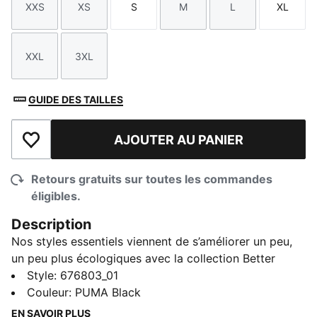
XXS
XS
S
M
L
XL
Taille
Taille
Taille
Taille
Taille
Taille
XXL
3XL
Taille
Taille
GUIDE DES TAILLES
AJOUTER AU PANIER
Ajouter à la liste de souhaits
Retours gratuits sur toutes les commandes
éligibles.
Description
Nos styles essentiels viennent de s’améliorer un peu,
un peu plus écologiques avec la collection Better
Essentials. Ce col rond classique est fabriqué en
Style
:
676803_01
jersey doublé de polaire et en matériaux recyclés, un
Couleur
:
PUMA Black
pas vers un avenir meilleur.
EN SAVOIR PLUS