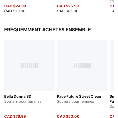
conf
CAD $24.99
CAD $25.99
écla
CAD
CAD $70.00
CAD $65.00
CAD
FRÉQUEMMENT ACHETÉS ENSEMBLE
Bella Donna SD
Pace Future Street Clean
Snea
Souliers pour femmes
Souliers pour femmes
Futu
Soul
CAD $76.99
CAD $50.00
CAD