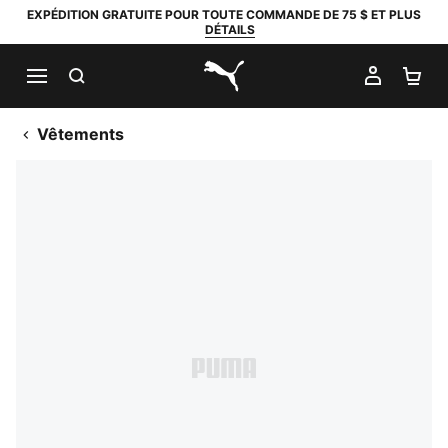
EXPÉDITION GRATUITE POUR TOUTE COMMANDE DE 75 $ ET PLUS
DÉTAILS
RECHERCHER
MON C
PA
PUMA.com
Vêtements