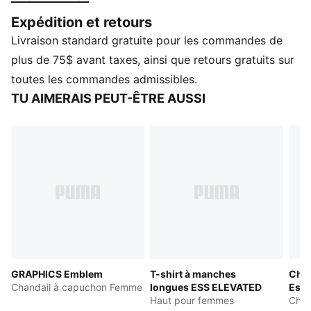
CARACTÉRISTIQUES ET AVANTAGES
Expédition et retours
Le coton des produits PUMA provient de fermes
Livraison standard gratuite pour les commandes de
mettant l’accent sur l’agriculture durable comme
l’utilisation responsable de l’eau et la protection de la
plus de 75$ avant taxes, ainsi que retours gratuits sur
santé des sols. En savoir plus : PUMA.com/FOREVER
toutes les commandes admissibles.
BETTER
TU AIMERAIS PEUT-ÊTRE AUSSI
Fabriqué avec au moins 20 % de coton recyclé
comme un pas vers un avenir meilleur.
DÉTAILS
Coupe confort
Jersey doublé en polaire
Col rond
Manches longues
Poignets et taille en tissu extérieur
Logo PUMA
GRAPHICS Emblem
T-shirt à manches
Chan
Chandail à capuchon Femme
longues ESS ELEVATED
Esse
Haut pour femmes
Chan