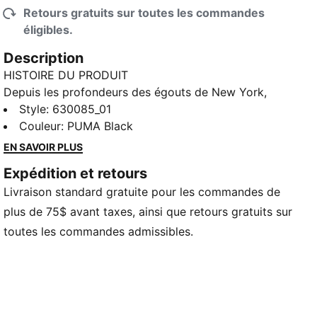
Retours gratuits sur toutes les commandes
éligibles.
Description
HISTOIRE DU PRODUIT
Depuis les profondeurs des égouts de New York,
nous avons collaboré avec l’équipe préférée de tous
Style
:
630085_01
les amateurs de pizza, de skateboard et de lutte
Couleur
:
PUMA Black
contre le crime : les Tortues Ninja. Ce chandail à col
EN SAVOIR PLUS
rond graphique présente des imprimés inspirés des
Expédition et retours
Tortues, des manchettes et un ourlet côtelés, et un
Livraison standard gratuite pour les commandes de
insigne de la collaboration. Libérez votre héros
intérieur avec PUMA.
plus de 75$ avant taxes, ainsi que retours gratuits sur
CARACTÉRISTIQUES ET AVANTAGES
toutes les commandes admissibles.
Contenu recyclé : fabriqué avec au moins 20 % de
coton recyclé, il s’agit d’un pas vers un avenir meilleur
DÉTAILS
Coupe décontractée
Tissu bouclette