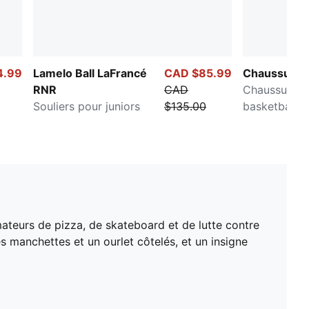
4.99
Lamelo Ball LaFrancé
CAD $85.99
Chaussures
RNR
CAD
Chaussures 
Souliers pour juniors
$135.00
basketball p
et adolescen
ateurs de pizza, de skateboard et de lutte contre
s manchettes et un ourlet côtelés, et un insigne