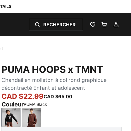
TAILS
RECHERCHER
LISTE DE SOUH
PANIER 0
MON
nt
PUMA HOOPS x TMNT
Chandail en molleton à col rond graphique
décontracté Enfant et adolescent
CAD $22.99
CAD $65.00
Couleur
PUMA Black
PUMA Black
Chocotart