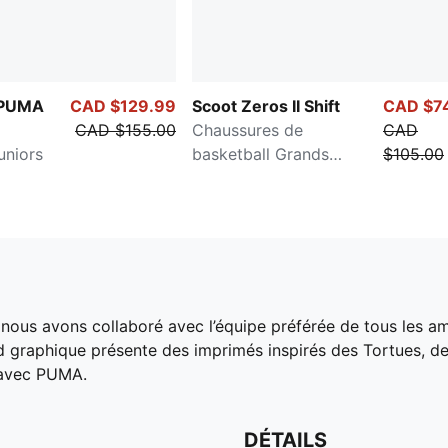
 PUMA
CAD $129.99
Scoot Zeros II Shift
CAD $7
CAD $155.00
Chaussures de
CAD
uniors
basketball Grands
$105.00
enfants
ous avons collaboré avec l’équipe préférée de tous les am
ond graphique présente des imprimés inspirés des Tortues, de
r avec PUMA.
DÉTAILS