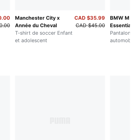
0.00
Manchester City x
CAD $35.99
BMW M Mot
0.00
Année du Cheval
CAD $45.00
Essentials
T-shirt de soccer Enfant
Pantalon de 
et adolescent
automobile E
adolescent