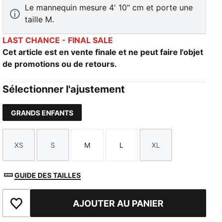
Le mannequin mesure 4' 10" cm et porte une
taille M.
LAST CHANCE - FINAL SALE
Cet article est en vente finale et ne peut faire l'objet
de promotions ou de retours.
Sélectionner l'ajustement
GRANDS ENFANTS
XS
S
M
L
XL
Taille
Taille
Taille
Taille
Taille
GUIDE DES TAILLES
AJOUTER AU PANIER
Ajouter à la liste de souhaits