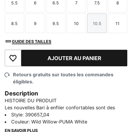
5.5
6
6.5
7
7.5
8
Taille
Taille
Taille
Taille
Taille
Taille
8.5
9
9.5
10
10.5
11
Taille
Taille
Taille
Taille
Taille
Taille
GUIDE DES TAILLES
AJOUTER AU PANIER
Ajouter à la liste de souhaits
Retours gratuits sur toutes les commandes
éligibles.
Description
HISTOIRE DU PRODUIT
Les nouvelles Bari à enfiler confortables sont des
chaussures pour femme à enfiler inspirées des
Style
:
390657_04
espadrilles avec des éléments vulcanisés, élégantes et
Couleur
:
Wild Willow-PUMA White
faciles à porter. Il est doté d'une tige en toile lui
EN SAVOIR PLUS