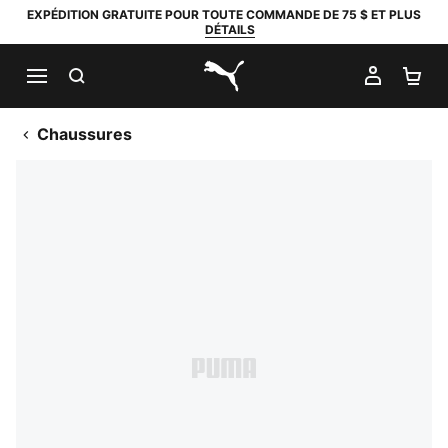
EXPÉDITION GRATUITE POUR TOUTE COMMANDE DE 75 $ ET PLUS
DÉTAILS
RECHERCHER
MON C
PA
PUMA.com
Chaussures