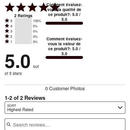
Comment évaluez-
vous la qualité de
ce produit?
:
5.0
/
2
Ratings
5.0
Rated
5
100%
Rated
4
0%
5
Rated
3
0%
4
stars
Rated
2
0%
3
stars
Comment évaluez-
by
Rated
1
0%
2
stars
vous la valeur de
by
100%
1
ce produit?
:
5.0
/
stars
by
5.0
0%
of
5.0
stars
by
0%
of
reviewers
by
0%
of
reviewers
out
0%
of
reviewers
of
of 5 stars
reviewers
reviewers
0 Customer Photos
1-2 of 2 Reviews
Search reviews…
SORT
Highest Rated