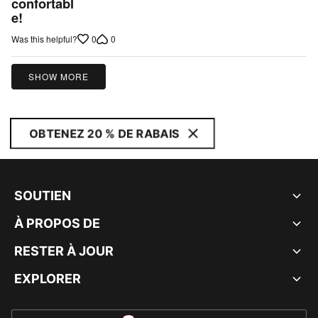
out
confortabl
e!
of
5
0
0
Was this helpful?
SHOW MORE
OBTENEZ 20 % DE RABAIS
SOUTIEN
À PROPOS DE
RESTER À JOUR
EXPLORER