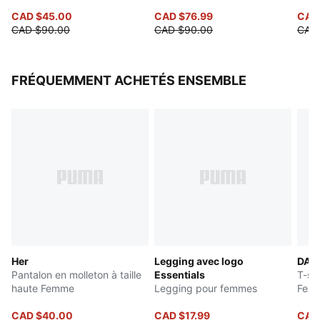
CAD $45.00
CAD $76.99
CAD
CAD $90.00
CAD $90.00
CAD
FRÉQUEMMENT ACHETÉS ENSEMBLE
Her
Legging avec logo
DAR
Pantalon en molleton à taille
Essentials
T-sh
haute Femme
Legging pour femmes
Fem
CAD $40.00
CAD $17.99
CAD