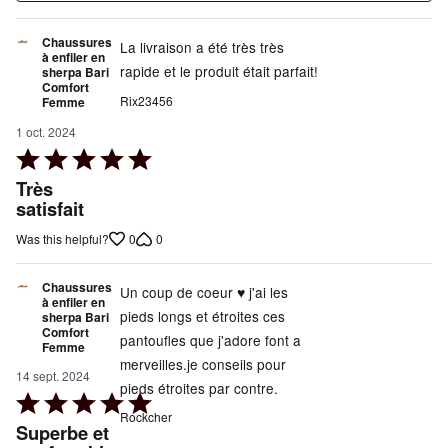
Chaussures
La livraison a été très très
à enfiler en
rapide et le produit était parfait!
sherpa Bari
Comfort
Rix23456
Femme
1 oct. 2024
Rated
5
Très
out
satisfait
of
0
0
Was this helpful?
5
Chaussures
Un coup de coeur ♥️ j'ai les
à enfiler en
pieds longs et étroites ces
sherpa Bari
Comfort
pantoufles que j'adore font a
Femme
merveilles.je conseils pour
14 sept. 2024
pieds étroites par contre.
Rated
Rockcher
5
Superbe et