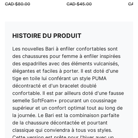
CAD $80.00
CAD $45.00
CAD
HISTOIRE DU PRODUIT
Les nouvelles Bari à enfiler confortables sont
des chaussures pour femme à enfiler inspirées
des espadrilles avec des éléments vulcanisés,
élégantes et faciles à porter. Il est doté d'une
tige en toile lui conférant un style PUMA
décontracté et d'un bracelet doublé
confortable. Il est par ailleurs doté d'une fausse
semelle SoftFoam+ procurant un coussinage
supérieur et un confort optimal tout au long de
la journée. Le Bari est la combinaison parfaite
de la chaussure décontactée et pourtant
classique qui conviendra à tous vos styles.
Cette version est prête pour l'hiver avec un