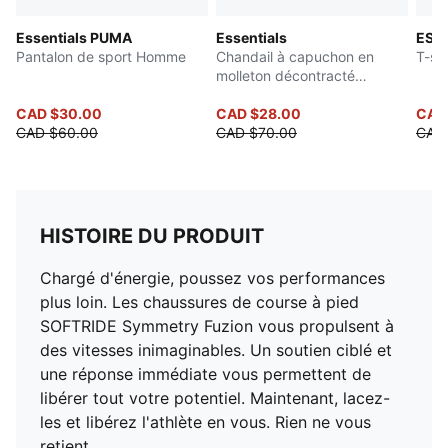
Essentials PUMA
Essentials
ESS 
Pantalon de sport Homme
Chandail à capuchon en
T-sh
molleton décontracté
Homme
CAD $30.00
CAD $28.00
CAD
CAD $60.00
CAD $70.00
CAD
HISTOIRE DU PRODUIT
Chargé d'énergie, poussez vos performances
plus loin. Les chaussures de course à pied
SOFTRIDE Symmetry Fuzion vous propulsent à
des vitesses inimaginables. Un soutien ciblé et
une réponse immédiate vous permettent de
libérer tout votre potentiel. Maintenant, lacez-
les et libérez l'athlète en vous. Rien ne vous
retient.