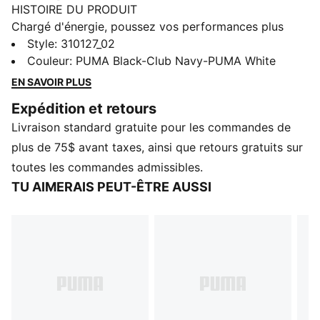
HISTOIRE DU PRODUIT
Chargé d'énergie, poussez vos performances plus
loin. Les chaussures de course à pied SOFTRIDE
Style
:
310127_02
Symmetry Fuzion vous propulsent à des vitesses
Couleur
:
PUMA Black-Club Navy-PUMA White
inimaginables. Un soutien ciblé et une réponse
EN SAVOIR PLUS
immédiate vous permettent de libérer tout votre
Expédition et retours
potentiel. Maintenant, lacez-les et libérez l'athlète en
Livraison standard gratuite pour les commandes de
vous. Rien ne vous retient.
CARACTÉRISTIQUES ET AVANTAGES
plus de 75$ avant taxes, ainsi que retours gratuits sur
La tige des chaussures est composée d'au moins 20 %
toutes les commandes admissibles.
de matériaux recyclés
TU AIMERAIS PEUT-ÊTRE AUSSI
SOFTRIDE : Mousse moelleuse conçue pour un amorti
et un confort quotidiens
PROFOAM Lite : Extrêmement légère et réactive, l'EVA
à haut rebond offre un amorti instantané et un port
réactif.
DÉTAILS
Fermeture à lacets
Tige en maille technique