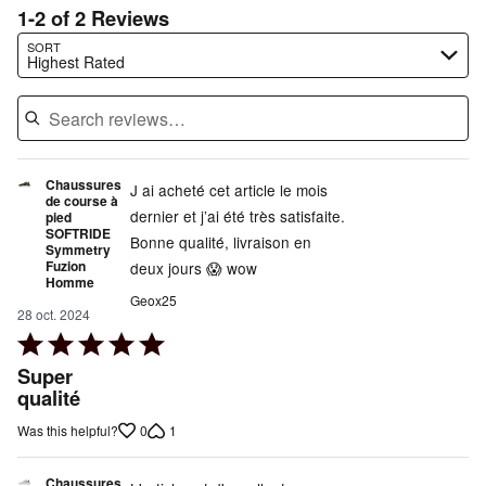
1-2 of 2 Reviews
Search reviews…
SORT
Highest Rated
Chaussures
J ai acheté cet article le mois
de course à
dernier et j’ai été très satisfaite.
pied
SOFTRIDE
Bonne qualité, livraison en
Symmetry
Fuzion
deux jours 😱 wow
Homme
Geox25
28 oct. 2024
Rated
5
Super
out
qualité
of
0
1
Was this helpful?
5
Chaussures