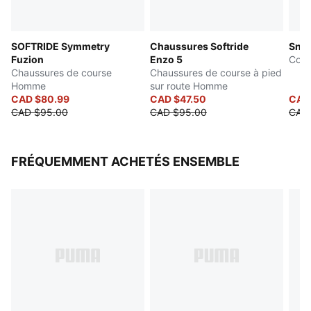
Semelle d’usure en caoutchouc à zones
Type de surface : Course à pied sur route
SOFTRIDE Symmetry
Chaussures Softride
Snea
Recommandé pour les pronateurs neutres
Fuzion
Enzo 5
Cour
Chaussures de course
Chaussures de course à pied
Homme
sur route Homme
CAD $80.99
CAD $47.50
CAD
CAD $95.00
CAD $95.00
CAD
FRÉQUEMMENT ACHETÉS ENSEMBLE