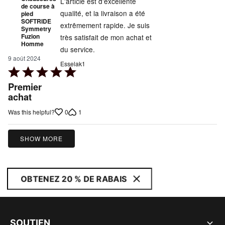
L'article est d'excellente
de course à
qualité, et la livraison a été
pied
SOFTRIDE
extrêmement rapide. Je suis
Symmetry
Fuzion
très satisfait de mon achat et
Homme
du service.
9 août 2024
Esselak1
Rated
5
Premier
out
achat
of
0
1
Was this helpful?
5
SHOW MORE
OBTENEZ 20 % DE RABAIS
SOUTIEN