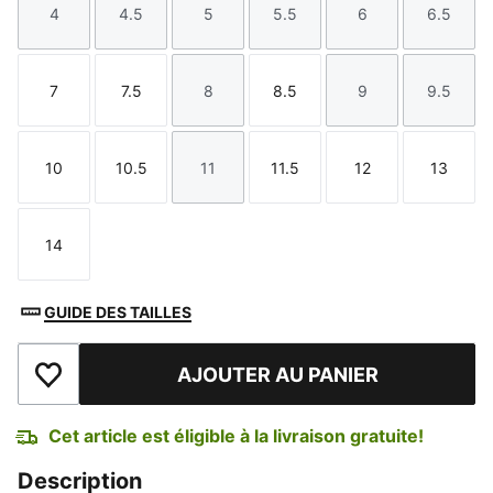
4
4.5
5
5.5
6
6.5
Taille
Taille
Taille
Taille
Taille
Taille
7
7.5
8
8.5
9
9.5
Taille
Taille
Taille
Taille
Taille
Taille
10
10.5
11
11.5
12
13
Taille
Taille
Taille
Taille
Taille
Taille
14
Taille
GUIDE DES TAILLES
AJOUTER AU PANIER
Ajouter à la liste de souhaits
Cet article est éligible à la livraison gratuite!
Description