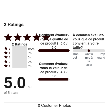
2
Ratings
Comment évaluez-
À combien évaluez-
vous la qualité de
vous que ce produit
ce produit?
:
5.0
/
convient à votre
2
Ratings
5.0
taille?
Rated
5
100%
Rated
4
0%
5
100
Trop
%
Confo
Trop
Rated
petit
rme à
grand
3
0%
4
stars
between
la
Rated
2
0%
3
stars
Comment évaluez-
by
taille
Trop
Rated
1
0%
2
stars
vous la valeur de
by
100%
1
petit
ce produit?
:
4.7
/
stars
by
5.0
0%
of
5.0
stars
and
by
0%
of
reviewers
by
0%
Conforme
of
reviewers
out
0%
of
à
reviewers
of
of 5 stars
reviewers
la
reviewers
taille
0 Customer Photos