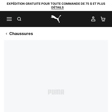
EXPÉDITION GRATUITE POUR TOUTE COMMANDE DE 75 $ ET PLUS
DÉTAILS
RECHERCHER
MON C
PA
PUMA.com
Chaussures