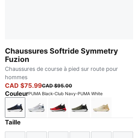
Chaussures Softride Symmetry
Fuzion
Chaussures de course à pied sur route pour
hommes
CAD $75.99
CAD $95.00
Couleur
PUMA Black-Club Navy-PUMA White
PUMA Black-Club Navy-PUMA White
Gray Fog-Silver Mist-Blue Horizon
For All Time Red-PUMA Black-PU
Loden Green-PUMA Black
Alpine Snow-S
Taille