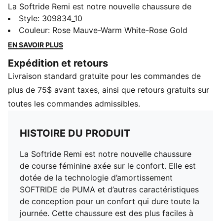
La Softride Remi est notre nouvelle chaussure de
course féminine axée sur le confort. Elle est dotée de
Style
:
309834_10
la technologie d’amortissement SOFTRIDE de PUMA et
Couleur
:
Rose Mauve-Warm White-Rose Gold
d’autres caractéristiques de conception pour un
EN SAVOIR PLUS
confort qui dure toute la journée. Cette chaussure est
Expédition et retours
des plus faciles à enfiler et retirer grâce à sa tige en
Livraison standard gratuite pour les commandes de
tricot et à sa construction à enfiler.
CARACTÉRISTIQUES ET AVANTAGES
plus de 75$ avant taxes, ainsi que retours gratuits sur
SOFTRIDE : Mousse moelleuse conçue pour un amorti
toutes les commandes admissibles.
et un confort quotidiens
SOFTFOAM+ : Une semelle intérieure confortable
HISTOIRE DU PRODUIT
conçue pour procurer un amortissement des plus
doux grâce à son talon très épais
La Softride Remi est notre nouvelle chaussure
DÉTAILS
de course féminine axée sur le confort. Elle est
Chaussure haute
dotée de la technologie d’amortissement
Tige en textile
SOFTRIDE de PUMA et d’autres caractéristiques
Fermeture à lacets
de conception pour un confort qui dure toute la
Surface : route
journée. Cette chaussure est des plus faciles à
Embout arrondi