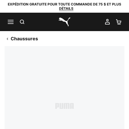
EXPÉDITION GRATUITE POUR TOUTE COMMANDE DE 75 $ ET PLUS
DÉTAILS
RECHERCHER
MON C
PA
PUMA.com
Chaussures