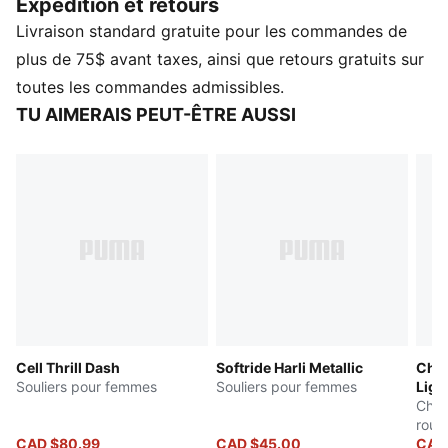
Expédition et retours
infaillibles à longueur de journée. Les détails moulés et
Livraison standard gratuite pour les commandes de
les matériaux rehaussés en font un choix évident.
Laissez-vous inspirer par le style PUMA.
plus de 75$ avant taxes, ainsi que retours gratuits sur
DÉTAILS
toutes les commandes admissibles.
Coupe standard.
TU AIMERAIS PEUT-ÊTRE AUSSI
Coupe basse
Fermeture à lacets
Niveau d’amorti : moyen
Détails de marque PUMA
Cell Thrill Dash
Softride Harli Metallic
Chau
Souliers pour femmes
Souliers pour femmes
Ligh
Chau
rout
CAD $80.99
CAD $45.00
CAD