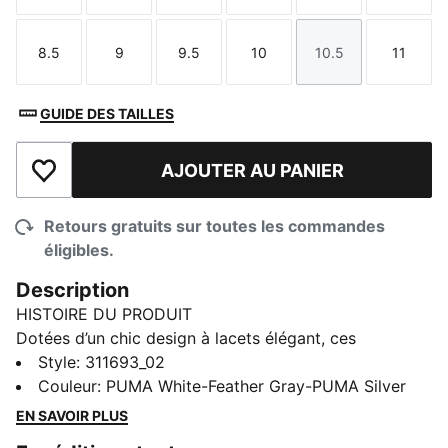
8.5
9
9.5
10
10.5
11
Taille
Taille
Taille
Taille
Taille
Taille
GUIDE DES TAILLES
AJOUTER AU PANIER
Ajouter à la liste de souhaits
Retours gratuits sur toutes les commandes
éligibles.
Description
HISTOIRE DU PRODUIT
Dotées d’un chic design à lacets élégant, ces
chaussures maximisent votre agilité et votre
Style
:
311693_02
performance à chaque aventure. Grâce à la mousse
Couleur
:
PUMA White-Feather Gray-PUMA Silver
PUMALITE et à la semelle extérieure PROTREAD
EN SAVOIR PLUS
durable, elles offrent un amorti et une traction