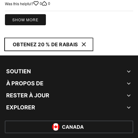
of
0
0
Was this helpful?
5
SHOW MORE
OBTENEZ 20 % DE RABAIS
SOUTIEN
À PROPOS DE
RESTER À JOUR
EXPLORER
CANADA