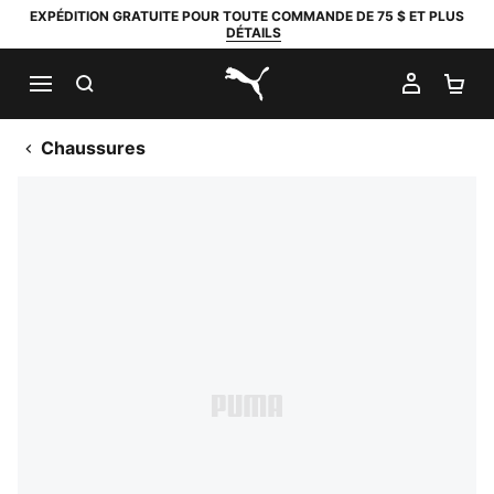
EXPÉDITION GRATUITE POUR TOUTE COMMANDE DE 75 $ ET PLUS
DÉTAILS
RECHERCHER
MON C
PA
PUMA.com
Chaussures