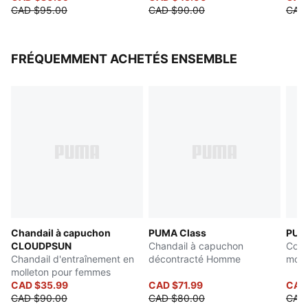
CAD $95.00
CAD $90.00
CAD 
FRÉQUEMMENT ACHETÉS ENSEMBLE
Chandail à capuchon
PUMA Class
PUM
CLOUDPSUN
Chandail à capuchon
Coll
Chandail d'entraînement en
décontracté Homme
moll
molleton pour femmes
CAD $35.99
CAD $71.99
CAD 
CAD $90.00
CAD $80.00
CAD