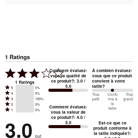
1
Ratings
Comment évaluez-
À combien évaluez-
vous la qualité de
vous que ce produit
ce produit?
:
3.0
/
convient à votre
1
Ratings
5.0
taille?
Rated
5
0%
Rated
4
0%
5
100
Trop
%
Confo
Trop
Rated
petit
rme à
grand
3
100%
4
stars
between
la
Rated
2
0%
3
stars
Comment évaluez-
by
taille
Trop
Rated
1
0%
2
stars
vous la valeur de
by
0%
1
petit
ce produit?
:
4.0
/
stars
by
3.0
0%
of
5.0
Est-ce que ce
stars
and
by
100%
of
produit conforme à
reviewers
by
0%
Conforme
of
la taille indiquée?
:
reviewers
out
0%