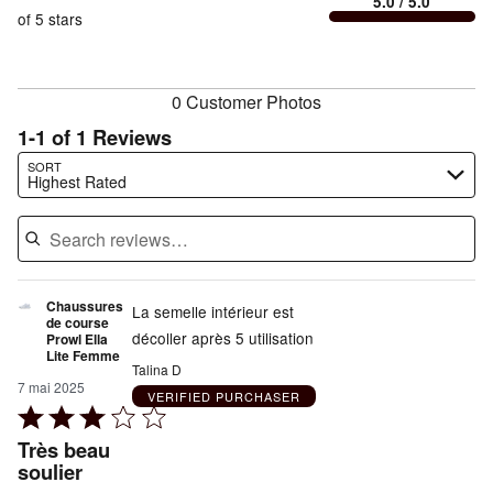
of
5.0
/ 5.0
à
reviewers
of
of 5 stars
reviewers
la
reviewers
taille
0 Customer Photos
1-1 of 1 Reviews
Search reviews…
SORT
Highest Rated
Chaussures
La semelle intérieur est
de course
décoller après 5 utilisation
Prowl Ella
Lite Femme
Talina D
7 mai 2025
VERIFIED PURCHASER
Rated
3
Très beau
out
soulier